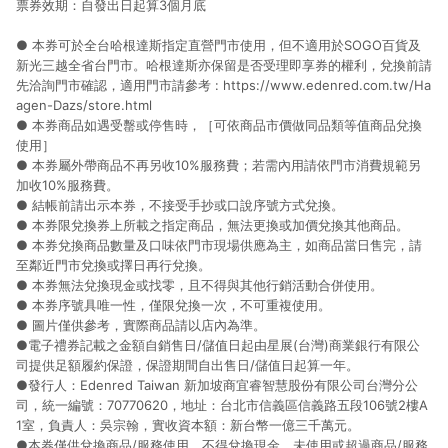
票券效期：自發出日起算3個月底
● 本券可於全台哈根達斯指定直營門市使用，但不適用於SOGO百貨及
新光三越全省台門市。哈根達斯亦保留是否受理即享券的權利，兌換前請
先洽詢門市確認，適用門市請參考 : https://www.edenred.com.tw/Ha
agen-Dazs/store.html
● 本券商品如遇受罊或停售時，［可依商品市價做同品類等值商品兌換
使用］
● 本券屬外帶商品不再另收10%服務費；若需內用請依門市消費規範另
加收10%服務費。
● 結帳前請出示本券，不接受手抄或口說序號方式兌換。
● 本券限兌換券上所載之指定商品，無法更換或加價兌換其他商品。
● 本券兌換商品數量及口味依門市現場供應為主，如商品當日售完，請
至鄰近門市兌換或擇日再行兌換。
● 本券無法兌換現金或找零，且不得與其他行銷活動合併使用。
● 本券序號具唯一性，僅限兌換一次，不可重複使用。
● 圖片僅供參考，實際商品請以店內為準。
●電子禮券記載之金額自銷售日/儲值日起由星展(台灣)商業銀行有限公
司提供足額履約保證，保證期間自出售日/儲值日起算一年。
●發行人：Edenred Taiwan 新加坡商宜睿智慧股份有限公司台灣分公
司，統一編號：70770620，地址：台北市信義區信義路五段106號2樓A
1室，負責人：吳宗翰，實收資本額：新台幣一億三千萬元。
●本券僅供兌換商品/服務使用，不得兌換現金。未使用或超過商品/服務