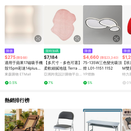
用，若選擇使用折價券，即不得併用LINE購物回饋。 8. 部分指定
商品類別不回饋，請參考以下列表：童書館出清 / Switch 遊戲片
/ 瑪利歐玩具 / LEGO樂高 / 尿布 / 橋樑書 / 中高年級推薦書單 /
行李箱 / 寶寶攝影機 / 雞精&鱸魚精 / 美妝保養 / 居家防護 / 暢銷
作者&經典角色 / 人氣卡通大集合 / 地墊&圍欄 / 外文&英文童書 /
套書專區 / 各式零嘴&堅果&珍珠&果乾&糖果 / 兒童耳機&耳麥 /
水果專區 / 親子理財書單 / 6~8歲推薦書單 / 箱購專區 / 寶可夢
pokemon玩具 / 世界名著 / 廚房家電 / 蔬果汁&奶粉 / 體能玩具 /
涼墊 / 同儕相處書單 / 旅遊商品 / 公益商品
降價
限時加碼
降價
降價
$275
$7,184
$4,660
$1,
(降$68)
(降$23,340)
適用于蘋果17磁吸手機
【多尺寸・多色可選】
75-135W三色變光吸頂
【班尼
殼15pm彩迷14plus雙
柔軟細膩地毯 Terra 地
燈 L01-1151 1152
M雙
層p硅膠iphone16pro
毯 異形
懶骨
東森購物 ETMall
亞洲跨境設計購物平台
YP燈飾
特力
max軍旅保護套戰術防
Pinkoi
0.5%
7%
5%
0
摔高級耐用磨軍事風m
agsafe
熱銷排行榜