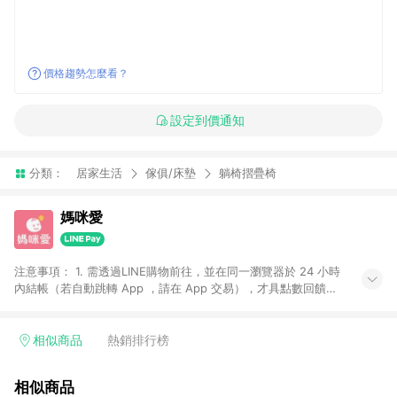
價格趨勢怎麼看？
設定到價通知
分類：
居家生活
傢俱/床墊
躺椅摺疊椅
媽咪愛
注意事項： 1. 需透過LINE購物前往，並在同一瀏覽器於 24 小時
內結帳（若自動跳轉 App ，請在 App 交易），才具點數回饋資
格。 2. 訂單會因為出貨方式、商品狀態（現貨、預購）導致商品
進行拆單。 3. 取消訂單或退貨行為，不具贈點資格。 4. iOS app
請更新至 3.9 才具贈點資格。 5. 點數將於廠商出貨後 30 天後發
相似商品
熱銷排行榜
送。 6. LINE購物站上之商品規格、顏色、價位、贈品如與媽咪愛
購物商品資訊頁及購物車不符，以媽咪愛購物商品資訊頁及購物
相似商品
車標示為準。 7. LINE購物導購回饋無法與媽咪愛站上折價券並