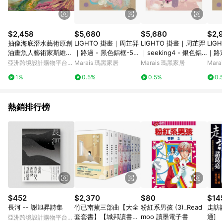
套書專區 / 各式零嘴&堅果&珍珠&果乾&糖果 / 兒童耳機&耳麥 /
水果專區 / 親子理財書單 / 6~8歲推薦書單 / 箱購專區 / 寶可夢
pokemon玩具 / 世界名著 / 廚房家電 / 蔬果汁&奶粉 / 體能玩具 /
涼墊 / 同儕相處書單 / 旅遊商品 / 公益商品
$2,458
$5,680
$5,680
$2,
抽像海底潛水藝術原創
LIGHTO 掛畫｜周芷羿
LIGHTO 掛畫｜周芷羿
LIG
油畫魚人藝術家斯維納
｜路過 - 黑色鋁框-50
｜seeking4 - 銀色鋁
｜路
爾·奧克薩納
x 70 cm
框-50 x 70 cm
0 x 
亞洲跨境設計購物平台
Marais 瑪黑家居
Marais 瑪黑家居
Mar
Pinkoi
1%
0.5%
0.5%
0.
熱銷排行榜
$452
$2,370
$80
$14
長河 -- 謝旭昇詩集
竹已南蕪三部曲【大全
粉紅系男孩 (3)_Read
走訪
套套書】【城邦讀書花
moo 讀墨電子書
通]
亞洲跨境設計購物平台