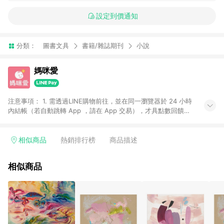
設定到價通知
分類：
圖書文具
書籍/雜誌期刊
小說
媽咪愛
注意事項： 1. 需透過LINE購物前往，並在同一瀏覽器於 24 小時
內結帳（若自動跳轉 App ，請在 App 交易），才具點數回饋資
格。 2. 訂單會因為出貨方式、商品狀態（現貨、預購）導致商品
進行拆單。 3. 取消訂單或退貨行為，不具贈點資格。 4. iOS app
請更新至 3.9 才具贈點資格。 5. 點數將於廠商出貨後 30 天後發
相似商品
熱銷排行榜
商品描述
送。 6. LINE購物站上之商品規格、顏色、價位、贈品如與媽咪愛
購物商品資訊頁及購物車不符，以媽咪愛購物商品資訊頁及購物
相似商品
車標示為準。 7. LINE購物導購回饋無法與媽咪愛站上折價券並
用，若選擇使用折價券，即不得併用LINE購物回饋。 8. 部分指定
商品類別不回饋，請參考以下列表：童書館出清 / Switch 遊戲片
/ 瑪利歐玩具 / LEGO樂高 / 尿布 / 橋樑書 / 中高年級推薦書單 /
行李箱 / 寶寶攝影機 / 雞精&鱸魚精 / 美妝保養 / 居家防護 / 暢銷
作者&經典角色 / 人氣卡通大集合 / 地墊&圍欄 / 外文&英文童書 /