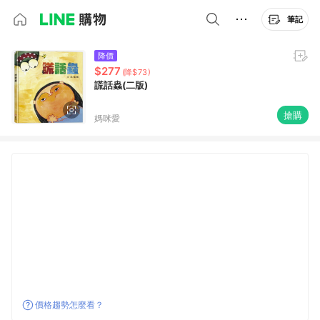
筆記
降價
$277
(降$73)
謊話蟲(二版)
搶購
媽咪愛
價格趨勢怎麼看？