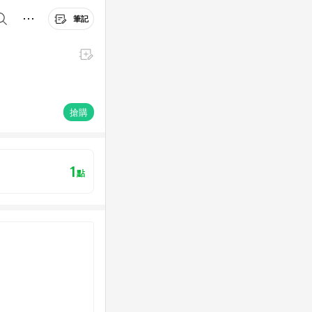
筆記
搶購
1
點