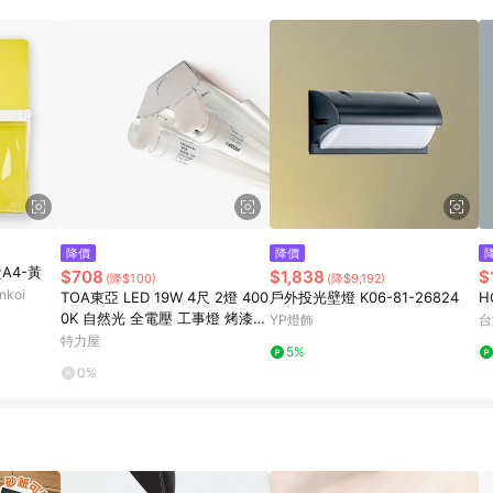
寶可夢pokemon玩具 / 世界名著 / 廚房家電 / 蔬果汁&奶粉 / 體能玩具 / 涼墊 
降價
降價
A4-黃
$708
$1,838
$
(降$100)
(降$9,192)
koi
TOA東亞 LED 19W 4尺 2燈 400
戶外投光壁燈 K06-81-26824
0K 自然光 全電壓 工事燈 烤漆反
YP燈飾
台
射板
特力屋
5%
0%