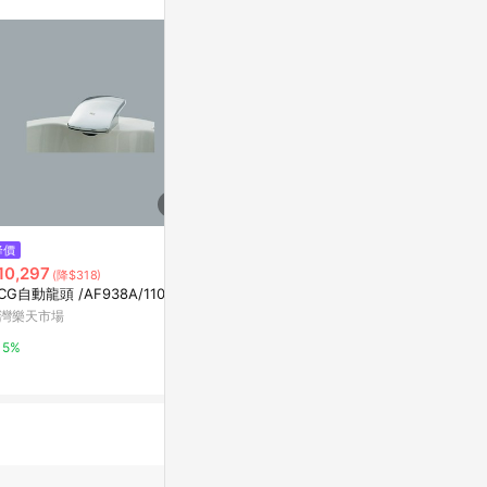
/ 同儕相處書單 /
$11
降價
降價
【Pentel 飛龍】薄型環保塑膠擦
10,297
$2,520
(降$318)
(降$5
4.5x17x65mm /個 EZEE02
HCG自動龍頭 /AF938A/110V
小金條系列特
Yahoo購物中心
3014 (雙支套
灣樂天市場
Model 3 或
citiesocial 
1%
5%
套裝
0.5%