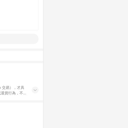
示為準。 7.
 / 中高年級推薦
集合 / 地墊&圍欄
書單 / 6~8歲