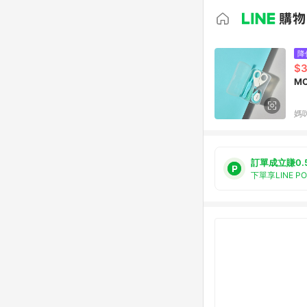
降
$
M
媽
訂單成立賺0.
下單享LINE P