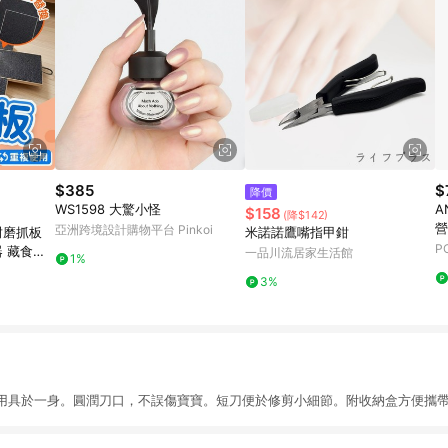
$385
$
降價
WS1598 大驚小怪
A
$158
(降$142)
營
亞洲跨境設計購物平台 Pinkoi
 耐磨抓板
米諾諾鷹嘴指甲鉗
P
器 藏食互
一品川流居家生活館
1%
狗抓板 指
3%
用具於一身。圓潤刀口，不誤傷寶寶。短刀便於修剪小細節。附收納盒方便攜