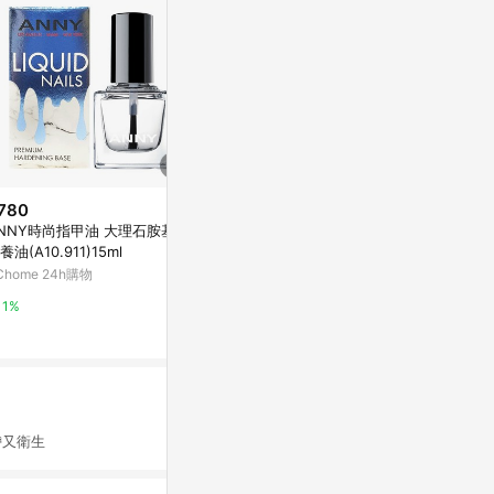
780
$199
降價
NNY時尚指甲油 大理石胺基酸
零基礎也OK
$555
(降$75)
養油(A10.911)15ml
甲術[二手書_
進口Vaseline美甲乳液(200ml)*
Chome 24h購物
Yahoo購物中
3
東森購物 ETMall
1%
0%
0.5%
帶又衛生