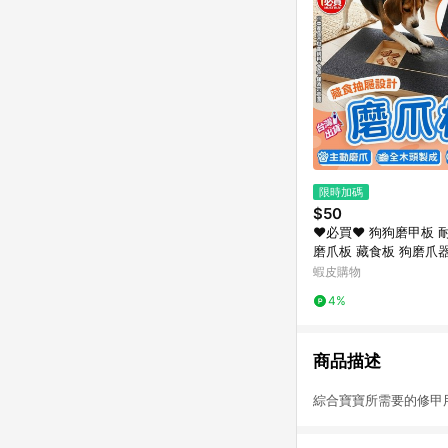
限時加碼
$50
❤️必買❤️ 狗狗磨甲板
磨爪板 藏食板 狗磨爪
動磨甲板 寵物指甲板 
蝦皮購物
甲護理用品 美容用品
4%
商品描述
綜合寶寶所需要的修甲