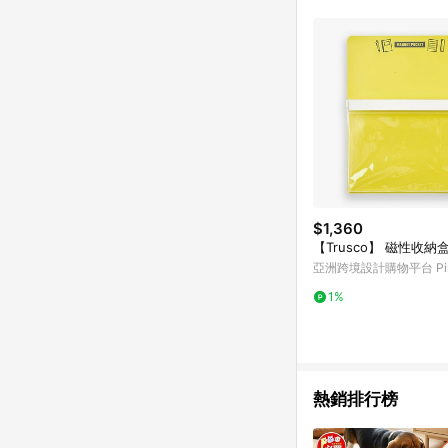
推薦書單 / 箱購專區 / 
旅遊商品 / 公益商品
$1,360
【Trusco】 磁性收納盒
亞洲跨境設計購物平台 Pin
1%
熱銷排行榜