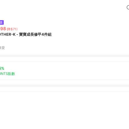
價
398
(降$71)
OTHER-K - 寶寶成長修甲4件組
咪愛
5%
OINTS點數