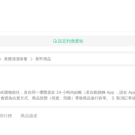
設定到價通知
美體清潔保養
美甲用品
贈品如與媽咪愛購物商品資訊頁及購物車不符，以媽咪愛購物商品資訊頁及購物車標
媽咪愛站上折價券並用，若選擇使用折價券，即不得併用LINE購物回饋。 8. 部分指定商品類
排行榜
商品描述
童書館出清 / Switch 遊戲片 / 瑪利歐玩具 / LEGO樂高 / 尿布 / 橋樑書
攝影機 / 雞精&鱸魚精 / 美妝保養 / 居家防護 / 暢銷作者&經典角色 / 人氣卡通大
書專區 / 各式零嘴&堅果&珍珠&果乾&糖果 / 兒童耳機&耳麥 / 水果專區 / 親子理財