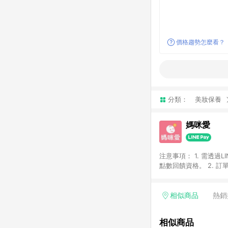
價格趨勢怎麼看？
分類：
美妝保養
媽咪愛
注意事項： 1. 需透過LINE購物前往，並在同一瀏覽器於 24 小時內結帳（若自動跳轉 App ，請在 App 交易），才具
點數回饋資格。 2. 訂單會因為出貨方式、商品狀態（現貨、預購）導致商品進行拆單。 3. 取消訂單或退貨行為，不
具贈點資格。 4. iOS app 請更新至 3.9 才具贈點資格。 5. 點數將於廠商出貨後 30 天後發送。 6. LINE購物站上之商
品規格、顏色、價位、
LINE購物導購回饋無法與
相似商品
熱銷
別不回饋，請參考以下列表：
書單 / 行李箱 / 寶寶
相似商品
/ 外文&英文童書 / 套