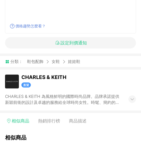
價格趨勢怎麼看？
設定到價通知
分類：
鞋包配飾
女鞋
娃娃鞋
CHARLES & KEITH
CHARLES & KEITH 為風格鮮明的國際時尚品牌。品牌承諾提供
新穎前衛的設計及卓越的服務給全球時尚女性。時髦、簡約的設
計單品兼具創新及實用性，包含女鞋、女包、墨鏡、小皮件、飾
品等。 注意事項：需透過 LINE 購物前往並在同一瀏覽器於 12 小
時內結帳才享有回饋，點數將於廠商出貨後 30天前後發送。若於
相似商品
熱銷排行榜
商品描述
商家App下單，不符合LINE購物導購資格。
相似商品