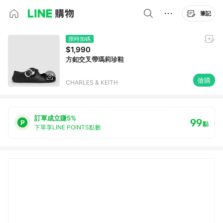
筆記
限時加碼
$1,990
方釦交叉帶瑪莉珍鞋
搶購
CHARLES & KEITH
訂單成立賺5%
99
點
下單享LINE POINTS點數