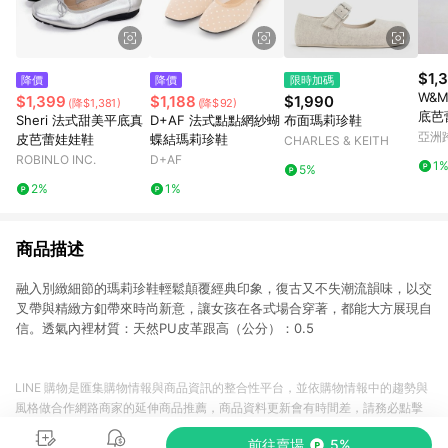
$1,
降價
降價
限時加碼
W&
$1,399
$1,188
$1,990
(降$1,381)
(降$92)
底芭
Sheri 法式甜美平底真
D+AF 法式點點網紗蝴
布面瑪莉珍鞋
亞洲
皮芭蕾娃娃鞋
蝶結瑪莉珍鞋
CHARLES & KEITH
Pinko
ROBINLO INC.
D+AF
1
5%
2%
1%
商品描述
融入別緻細節的瑪莉珍鞋輕鬆顛覆經典印象，復古又不失潮流韻味，以交
叉帶與精緻方釦帶來時尚新意，讓女孩在各式場合穿著，都能大方展現自
信。透氣內裡材質：天然PU皮革跟高（公分）：0.5
LINE 購物是匯集購物情報與商品資訊的整合性平台，並依購物情報中的趨勢與
風格做合作網路商家的延伸商品推薦，商品資料更新會有時間差，請務必點擊
商品至各合作網路商家，確認現售價與購物條件，一切資訊以合作廠商網頁為
前往賣場
5%
準。