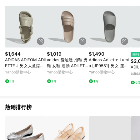
$1,644
$1,019
$1,490
限時
ADIDAS ADIFOM ADIL
adidas 愛迪達 拖鞋 男
Adidas Adilette Lumi
$2,
ETTE J 男女大童涼鞋-
鞋 女鞋 運動 ADILETT
a [JP9581] 男女 運動
ADI
米灰-IG8429
E FLOW 卡其 IG6859
拖鞋 涼拖鞋 簡約 舒適
Yahoo購物中心
Yahoo購物中心
Yahoo購物中心
adi
快乾 灰
1%
1%
1%
5
熱銷排行榜