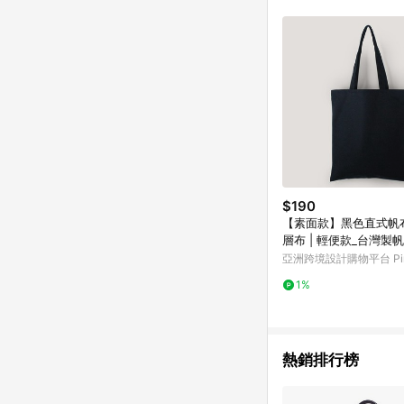
$190
【素面款】黑色直式帆布
層布 | 輕便款_台灣製
亞洲跨境設計購物平台 Pin
1%
熱銷排行榜