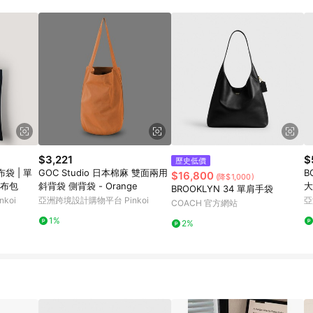
$3,221
$
歷史低價
袋 | 單
GOC Studio 日本棉麻 雙面兩用
B
$16,800
(降$1,000)
帆布包
斜背袋 側背袋 - Orange
大
BROOKLYN 34 單肩手袋
koi
亞洲跨境設計購物平台 Pinkoi
亞
COACH 官方網站
1%
2%