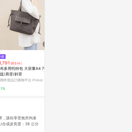
$458
降價
降價
剪刀托特包 Tco
1,791
$5,099
(降$94)
(降$9,301)
亞洲跨境設計購物
布多用托特包 大容量A4 7色
coach 紅色皮革金釦托特包
提/肩背/斜背
二拾衫TWENTYTHREE
1%
洲跨境設計購物平台 Pinkoi
2%
1%
帶，讓你享受無所拘束
合成皮長度：38 公分