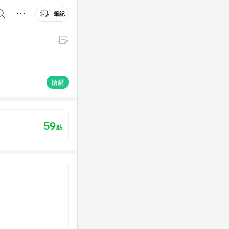
筆記
搶購
59
點