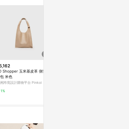
5,162
降價
限時加碼
O Shopper 玉米基皮革 側背包
$384
$1,099
(降$896)
包 米色
DL 寬肩帶購物袋 DL-2410-GY
【光合系】典藏
洲跨境設計購物平台 Pinkoi
【 台灣原創品包包品牌】
PChome 24h
亞洲跨境設計購物平台 Pinkoi
1%
4%
1%