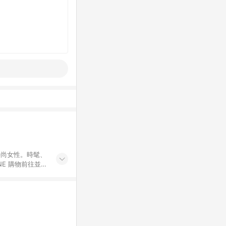
球時尚女性。時髦、
E 購物前往並
不符合LINE購