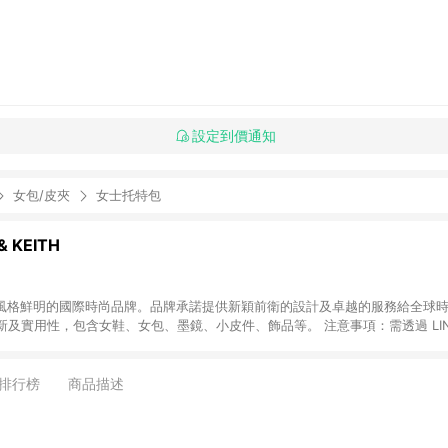
設定到價通知
女包/皮夾
女士托特包
& KEITH
EITH 為風格鮮明的國際時尚品牌。品牌承諾提供新穎前衛的設計及卓越的服務給全
及實用性，包含女鞋、女包、墨鏡、小皮件、飾品等。 注意事項：需透過 LIN
小時內結帳才享有回饋，點數將於廠商出貨後 30天前後發送。若於商家App下單，
排行榜
商品描述