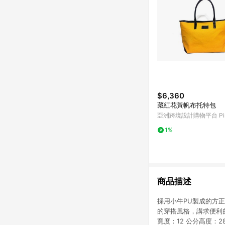
$6,360
藏紅花黃帆布托特包
亞洲跨境設計購物平台 Pin
1%
商品描述
採用小牛PU製成的方
的穿搭風格，講求便利
寬度：12 公分高度：2