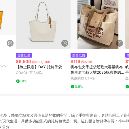
歷史低價
歷史低價
$6,500
$119
$
(降$10,300)
(降$29)
koi
【線上限定】DAY 托特手袋
帆布包女手提袋通勤大容量帆布
帆
袋單肩包特大號2025帆布袋結實
手
COACH 官方網站
包包
東森購物 ETMall
亞
18%
0.5%
正包型，能獨立站立又具備充足的收納空間，除了手提與肩背，更貼心附上了背
的現代生活，具備多功能形式的托特包就是一切。磁釦開合附背帶材質：小牛PU
8 公分