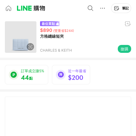
筆記
$890
(雙重省$244)
方格縫線短夾
搶購
CHARLES & KEITH
訂單成立賺5%
近一年最省
44
$200
點