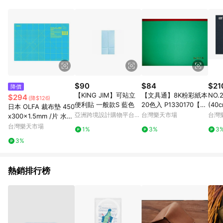
$90
$84
$21
降價
【KING JIM】可站立
【文具通】8K粉彩紙本
NO
$294
(降$126)
便利貼 一般款S 藍色
20色入 P1330170【A
(40
日本 OLFA 裁布墊 450
PP滿額下單10%點數
亞洲跨境設計購物平台
台灣樂天市場
台灣
x300x1.5mm /片 水藍
(單一帳號最高1500
Pinkoi
（RM-IC-C/AQA）【A
台灣樂天市場
1%
3%
3
點)】8/31止
PP滿額下單10%點數
3%
(單一帳號最高1500
點)】8/31止
熱銷排行榜