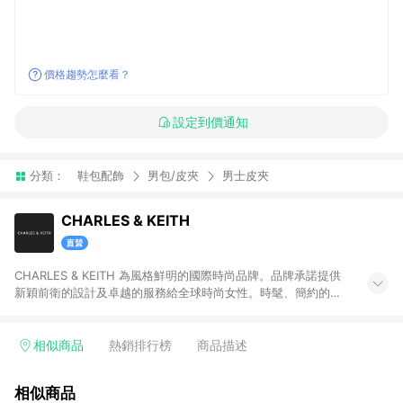
價格趨勢怎麼看？
設定到價通知
分類：
鞋包配飾
男包/皮夾
男士皮夾
CHARLES & KEITH
CHARLES & KEITH 為風格鮮明的國際時尚品牌。品牌承諾提供
新穎前衛的設計及卓越的服務給全球時尚女性。時髦、簡約的設
計單品兼具創新及實用性，包含女鞋、女包、墨鏡、小皮件、飾
品等。 注意事項：需透過 LINE 購物前往並在同一瀏覽器於 12 小
時內結帳才享有回饋，點數將於廠商出貨後 30天前後發送。若於
相似商品
熱銷排行榜
商品描述
商家App下單，不符合LINE購物導購資格。
相似商品