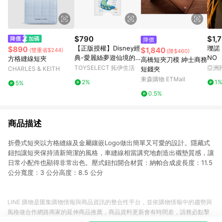
$790
$1,
降價
【正版授權】Disney經
瓅諾 
$890
$1,840
(雙重省$244)
(降$460)
典-愛麗絲夢遊仙境的
NO
方格縫線短夾
高橋短夾刀模 紳士商務
毛毛蟲MagSafe磁吸卡
TOYSELECT 拓伊生活
亞洲
CHARLES & KEITH
短錢夾
片夾
Pinko
東森購物 ETMall
2%
1
5%
0.5%
商品描述
折疊式短夾以方格縫線及金屬鑲嵌Logo做出簡單又可愛的設計。隱藏式
鈕扣讓短夾保持清新簡潔的風格，車縫線相當講究地創造出襯墊質感，讓
日常小配件也顯得非常出色。壓式鈕扣開合材質：納帕合成皮長度：11.5
公分寬度：3 公分高度：8.5 公分
LINE 購物是匯集購物情報與商品資訊的整合性平台，並依購物情報中的趨勢與
風格做合作網路商家的延伸商品推薦，商品資料更新會有時間差，請務必點擊
商品至各合作網路商家，確認現售價與購物條件，一切資訊以合作廠商網頁為