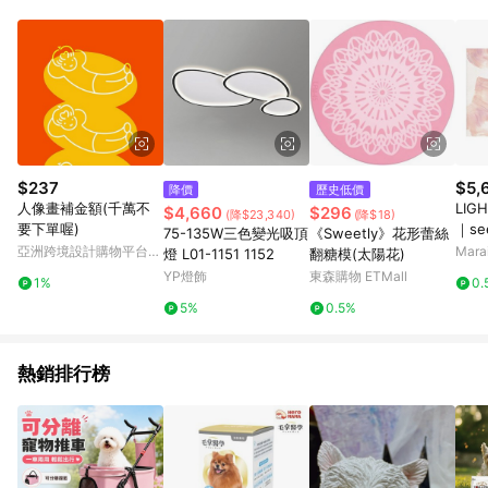
$237
$5,
降價
歷史低價
人像畫補金額(千萬不
LIG
$4,660
$296
(降$23,340)
(降$18)
要下單喔)
｜se
75-135W三色變光吸頂
《Sweetly》花形蕾絲
鋁框-
亞洲跨境設計購物平台
Mar
燈 L01-1151 1152
翻糖模(太陽花)
Pinkoi
YP燈飾
東森購物 ETMall
1%
0.
5%
0.5%
熱銷排行榜