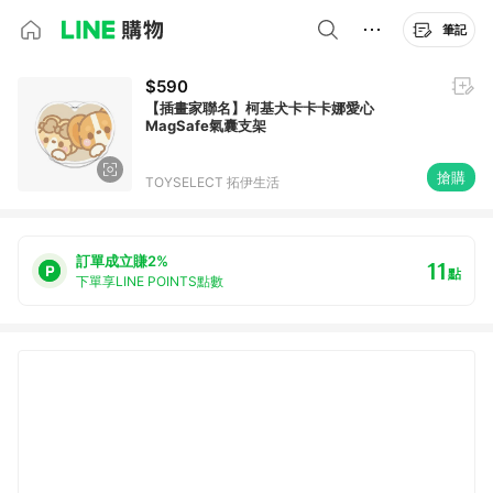
筆記
$590
【插畫家聯名】柯基犬卡卡卡娜愛心
MagSafe氣囊支架
搶購
TOYSELECT 拓伊生活
訂單成立賺2%
11
點
下單享LINE POINTS點數