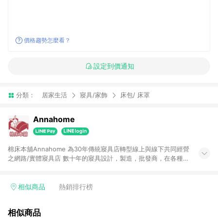
價格趨勢怎麼看？
設定到價通知
分類：
居家生活
寢具/家飾
床包/ 床罩
Annahome
棉床本舖Annahome 為30年傳統寢具店轉型線上與線下共同經營
之網路/實體寢具店 數十年的寢具設計，製造，批發商，在各種產
品上皆有相當穩定的品質， 希望本舖的插畫設計寢具與各式貼心
商品，會讓您喜歡！
相似商品
熱銷排行榜
相似商品