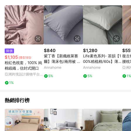
$840
$1,280
$55
降價
紫丁香【新纖維萊賽
Life素色系列- 茶韻【1
復古
$1,105
(降$195)
爾】薄床包/兩用被 台
00%精梳棉/60s】薄床
腰枕
粉紅色枕套，100% 純
灣製 Loycell
包 台灣製
Annahome
Annahome
亞洲
棉緞織，信封式開口
Pinko
亞洲跨境設計購物平台
5%
5%
1
Pinkoi
1%
熱銷排行榜