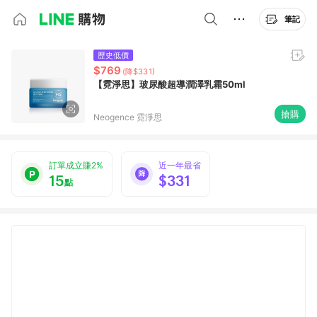
筆記
歷史低價
$769
(降$331)
【霓淨思】玻尿酸超導潤澤乳霜50ml
搶購
Neogence 霓淨思
訂單成立賺2%
近一年最省
15
$331
點