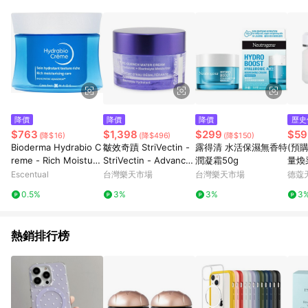
降價
降價
降價
歷史
$763
$1,398
$299
$59
(降$16)
(降$496)
(降$150)
Bioderma Hydrabio C
皺效奇蹟 StriVectin -
露得清 水活保濕無香特
(預購
reme - Rich Moisturis
StriVectin - Advance
潤凝霜50g
量煥采
ing Care 50ml
d Hydration Re-Quen
7)
Escentual
台灣樂天市場
台灣樂天市場
德蔻
ch面霜- 透明質酸 + 電
0.5%
3%
3%
3
解質保濕霜（無油）
熱銷排行榜