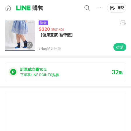
筆記
降價
$320
(降$140)
【健康童襪-鞋帶藍】
搶購
sNug給足呵護
訂單成立賺10%
32
點
下單享LINE POINTS點數