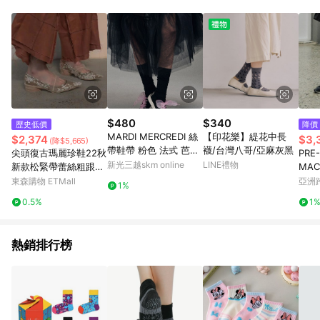
$480
$340
歷史低價
降價
MARDI MERCREDI 絲
【印花樂】緹花中長
$2,374
$3,
(降$5,665)
帶鞋帶 粉色 法式 芭蕾
襪/台灣八哥/亞麻灰黑
尖頭復古瑪麗珍鞋22秋
PRE
風 RIBBON SHOELAC
新光三越skm online
LINE禮物
新款松緊帶蕾絲粗跟單
MAC
E
鞋杏色中跟鞋
運動鞋
東森購物 ETMall
亞洲
1%
Pinko
0.5%
1
熱銷排行榜