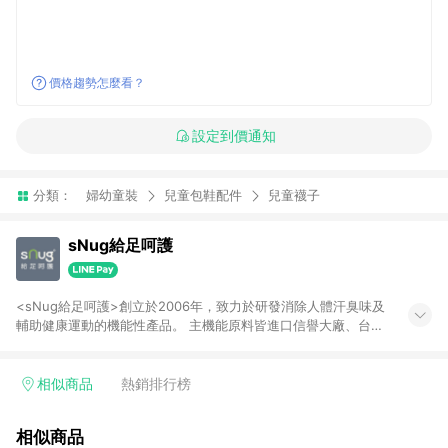
價格趨勢怎麼看？
設定到價通知
分類：
婦幼童裝
兒童包鞋配件
兒童襪子
sNug給足呵護
<sNug給足呵護>創立於2006年，致力於研發消除人體汗臭味及
輔助健康運動的機能性產品。 主機能原料皆進口信譽大廠、台灣
在地生產，獨家研發製作。 從原料、成品到銷售都經過本公司的
嚴格把關，我們傾聽客戶的聲音，研發每一項能真正為人們解決
問題的產品，期許帶給大家優質平價的舒適生活。
相似商品
熱銷排行榜
相似商品