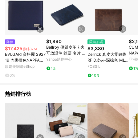
$1,890
$2,
降價
限時加碼
Bellroy 優質皮革卡夾
CUM
$17,425
$3,380
(降$375)
可放證件 鈔票 名片 七
NAP
BVLGARI 寶格麗 2927
Derrick 真皮大零錢袋
夕浪漫購 送禮首選 男
HOR
Yahoo購物中心
亞洲
19 內裏撞色NAPPA皮
RFID皮夾-深棕色 ML3
包/女包-藍
Pinko
革對開式零錢短夾.深藍
687201
康是美網購eShop
FOSSIL
1%
1
0%
10%
熱銷排行榜