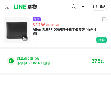
筆記
降價
$2,786
(降$1,194)
Allen 真皮RFID防盜證件格零錢皮夾 (兩色可
選)
搶購
FOSSIL
訂單成立賺10%
278
點
下單享LINE POINTS點數