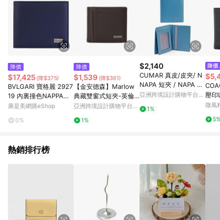
$2,140
降價
降價
CUMAR 真皮/皮夾/ N
$5,
$17,425
$1,539
(降$375)
(降$361)
NAPA 短夾 / NAPA S
CO
BVLGARI 寶格麗 2927
【金安德森】Marlow
HORT WALLET
亞洲跨境設計購物平台
壓印
19 內裏撞色NAPPA皮
典藏雙窗式短夾-英倫
Pinkoi
證件
革對開式零錢短夾.深藍
棕
微風
康是美網購eShop
亞洲跨境設計購物平台
1%
Pinkoi
5
0%
1%
熱銷排行榜