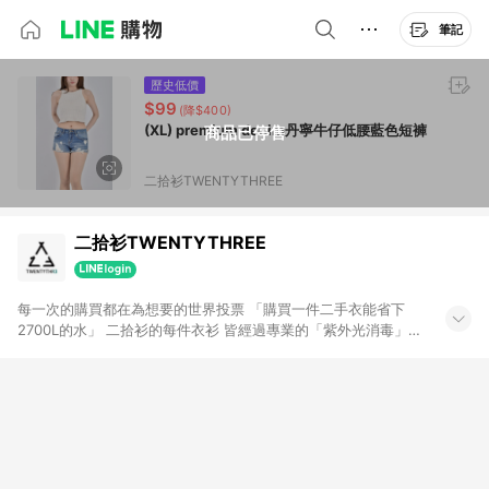
筆記
歷史低價
$99
(降$400)
(XL) premium denim丹寧牛仔低腰藍色短褲
商品已停售
二拾衫TWENTYTHREE
二拾衫TWENTYTHREE
每一次的購買都在為想要的世界投票 「購買一件二手衣能省下
2700L的水」 二拾衫的每件衣衫 皆經過專業的「紫外光消毒」、
「清洗熨燙」 賦予閒置衣物新生命，讓他們找到下一位新主人 希
望大家能在這裡找到屬於自己風格， 由二拾衫來顛覆妳對閒置衣
物的印象 ｜IG 23twentythree_tw ｜FB 二拾衫
TWENTYTHREE ｜官網 二拾衫TWENTYTHREE