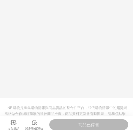
LINE 購物是匯集購物情報與商品資訊的整合性平台，並依購物情報中的趨勢與
風格做合作網路商家的延伸商品推薦，商品資料更新會有時間差，請務必點擊
商品至各合作網路商家，確認現售價與購物條件，一切資訊以合作廠商網頁為
商品已停售
準。
加入筆記
設定到價通知