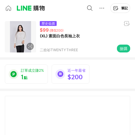
筆記
歷史低價
$99
(降$200)
(XL) 素面白色長袖上衣
搶購
二拾衫TWENTYTHREE
訂單成立賺2%
近一年最省
1
$200
點