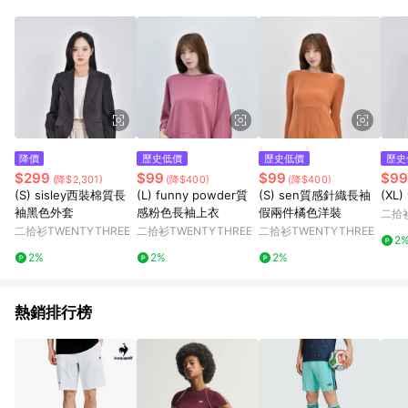
降價
歷史低價
歷史低價
歷史
$299
$99
$99
$99
(降$2,301)
(降$400)
(降$400)
(S) sisley西裝棉質長
(L) funny powder質
(S) sen質感針織長袖
(X
袖黑色外套
感粉色長袖上衣
假兩件橘色洋裝
二拾衫
二拾衫TWENTYTHREE
二拾衫TWENTYTHREE
二拾衫TWENTYTHREE
2
2%
2%
2%
熱銷排行榜