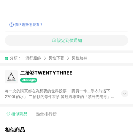
價格趨勢怎麼看？
設定到價通知
分類：
流行服飾
男性下著
男性短褲
二拾衫TWENTYTHREE
每一次的購買都在為想要的世界投票 「購買一件二手衣能省下
2700L的水」 二拾衫的每件衣衫 皆經過專業的「紫外光消毒」、
「清洗熨燙」 賦予閒置衣物新生命，讓他們找到下一位新主人 希
望大家能在這裡找到屬於自己風格， 由二拾衫來顛覆妳對閒置衣
物的印象 ｜IG 23twentythree_tw ｜FB 二拾衫
相似商品
熱銷排行榜
TWENTYTHREE ｜官網 二拾衫TWENTYTHREE
相似商品