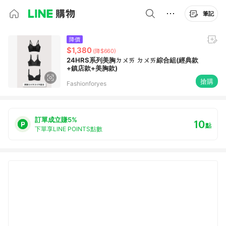
筆記
降價
$1,380
(降$660)
24HRS系列美胸ㄉㄨㄞ ㄉㄨㄞ綜合組(經典款
+鎮店款+美胸款)
搶購
Fashionforyes
訂單成立賺5%
10
點
下單享LINE POINTS點數