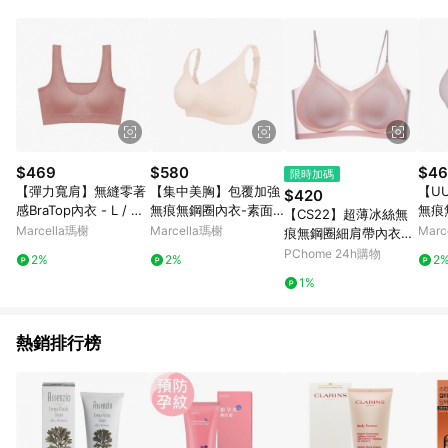
$469
$580
$46
限時加碼
【彈力寬肩】無縫零著
【集中美胸】包覆加強
【U
$420
感BraTop內衣 - L / 燻
無痕無鋼圈內衣-素面 -
無痕無
【CS22】超薄冰絲無
玫粉
XL / 裸粉
木槿
Marcella瑪榭
Marcella瑪榭
Marc
痕無鋼圈細肩帶內衣M
-4XL(2件/入)
PChome 24h購物
2%
2%
2
1%
熱銷排行榜