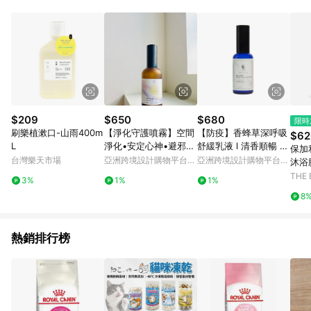
$209
$650
$680
限時
刷樂植漱口-山雨400m
【淨化守護噴霧】空間
【防疫】香蜂草深呼吸
$62
L
淨化•安定心神•避邪除
舒緩乳液 l 清香順暢 一
保加
穢•改善氣場
整天的好心情與安心
台灣樂天市場
亞洲跨境設計購物平台
亞洲跨境設計購物平台
沐浴膠
Pinkoi
Pinkoi
THE
3%
1%
1%
8
熱銷排行榜