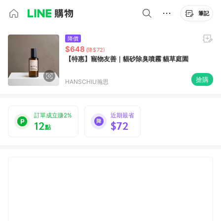
筆記
降價
$648
(降$72)
【特惠】寵物友善｜貓砂除臭噴霧 貓草庭園
搶購
HANSCHIU瀚思
訂單成立賺2%
近期最省
12
$72
點