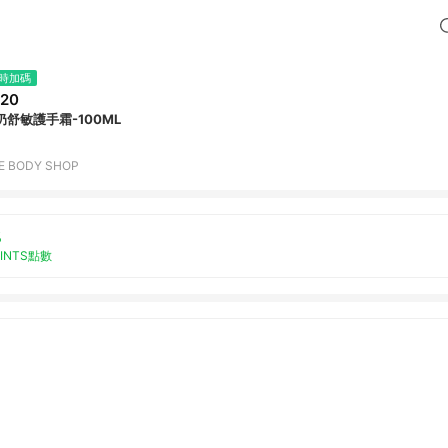
時加碼
20
奶舒敏護手霜-100ML
E BODY SHOP
%
OINTS點數