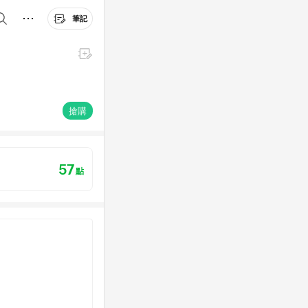
筆記
搶購
57
點