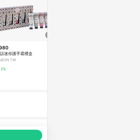
980
限時加碼
歷史低價
話迷你護手霜禮盒
$922
$617
(降$272
ABON TW
【專櫃正貨】英國 NEAL'S YARD
(超值2入)MONCLO
REMEDIES 野玫瑰煥亮禮盒 護手
T護手霜鑰匙圈
2%
霜 萬用霜 尼爾氏 聖誕禮物 交換
隨機1款-蝴蝶
蝦皮購物
東森購物 ETMa
禮物
(國際航空版)
1%
0.5%
品推薦，商品資料更新會有