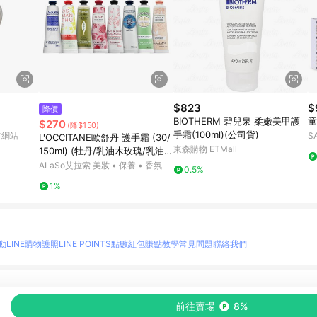
$823
$
降價
BIOTHERM 碧兒泉 柔嫩美甲護
童
$270
(降$150)
手霜(100ml)(公司貨)
官方網站
S
L'OCCITANE歐舒丹 護手霜 (30/
東森購物 ETMall
150ml) (牡丹/乳油木玫瑰/乳油
木/玫瑰花園/櫻花/自然秘境乳油
ALaSo艾拉索 美妝 • 保養 • 香氛
0.5%
木/乳油木密集修護/乳油木萊姆/
1%
杏仁)
動
LINE購物護照
LINE POINTS點數紅包
賺點教學
常見問題
聯絡我們
物情報與商品資訊的整合性平台，並依購物情報中的趨勢與風格做合作網路商家的延伸商
前往賣場
8%
至各合作網路商家，確認現售價與購物條件，一切資訊以合作廠商網頁為準。