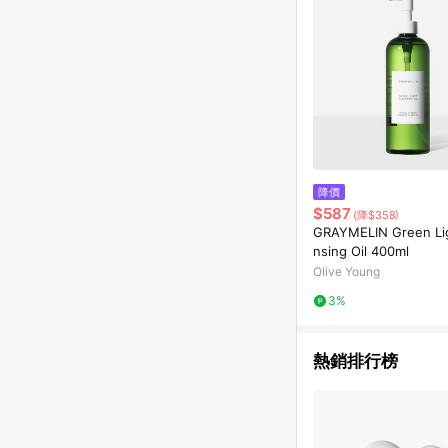
降價
$587
(降$358)
GRAYMELIN Green Lig
nsing Oil 400ml
Olive Young
3%
熱銷排行榜