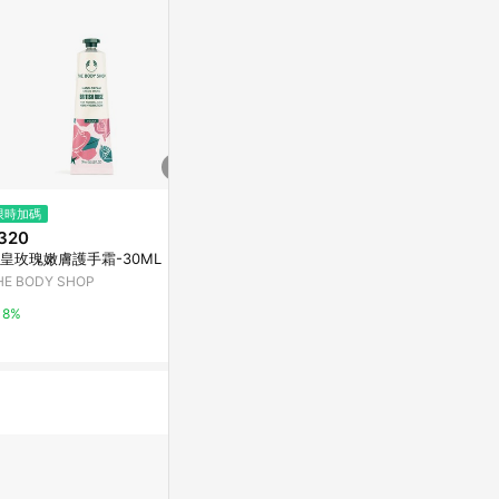
$760
限時加碼
限時加碼
曠野之花香氛噴霧
320
$320
er Room Spr
皇玫瑰嫩膚護手霜-30ML
粉紅葡萄柚活力護手霜-30ML
亞洲跨境設計購物
HE BODY SHOP
THE BODY SHOP
1%
8%
8%