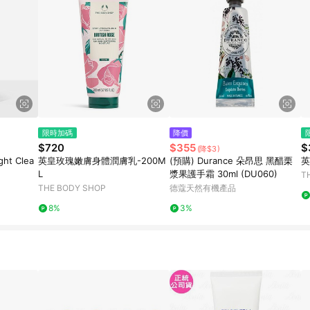
限時加碼
降價
$720
$355
$
(降$3)
ht Clea
英皇玫瑰嫩膚身體潤膚乳-200M
(預購) Durance 朵昂思 黑醋栗
英
L
漿果護手霜 30ml (DU060)
T
THE BODY SHOP
德蔻天然有機產品
8%
3%