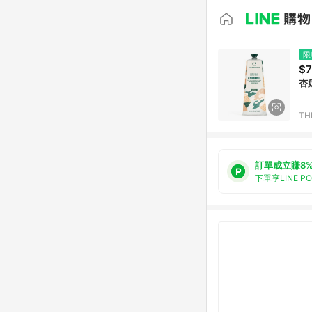
限
$7
杏
TH
訂單成立賺8
下單享LINE P