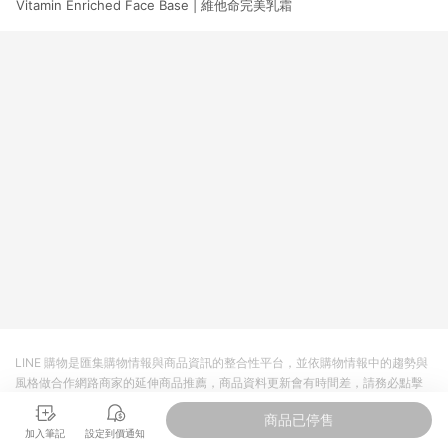
Vitamin Enriched Face Base | 維他命完美乳霜
LINE 購物是匯集購物情報與商品資訊的整合性平台，並依購物情報中的趨勢與
風格做合作網路商家的延伸商品推薦，商品資料更新會有時間差，請務必點擊
商品至各合作網路商家，確認現售價與購物條件，一切資訊以合作廠商網頁為
商品已停售
準。
加入筆記
設定到價通知