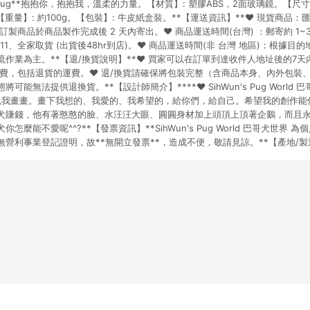
ng Hug**抱抱你，抱抱我，溫柔的力量。【材質】: 塑膠ABS，2面玻璃鏡。【尺寸
【重量】: 約100g。【包裝】: 牛皮紙盒裝。**【運送資訊】**♥ 現貨商品：
製商品於商品製作完成後 2 天內寄出。♥ 商品運送時間(台灣) ：郵寄約 1~3
11、全家取貨 (出貨後48hr到店)。♥ 商品運送時間(非 台灣 地區)：根據
作業為主。**【退/換貨說明】**♥ 買家可以在訂單到達收件人地址後的7
運費，包括退貨的運費。♥ 退/換貨請確保將包裝完整（含商品本身、內外包裝
能無法提供退換貨。**【設計師簡介】****♥ SihWun's Pug World 巴
歡所以我畫畫。畫下我想的、我愛的、我希望的，給你們，給自己。希望我的創作能
犬賺錢，他有著憨憨的臉、水汪汪大眼、圓圓身材加上頭頂上頂著企鵝，而且永遠
怎麼能不愛呢^^?**【發票資訊】**SihWun's Pug World 巴哥犬世界
營利事業登記證明，故**無開立發票**，造成不便，敬請見諒。**【產地/製