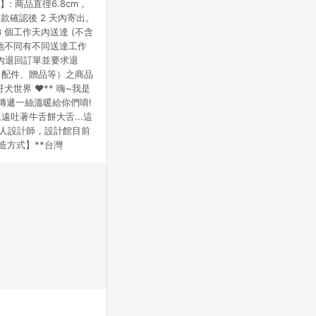
】: 商品直徑6.8cm，
匯款確認後 2 天內寄出。
 個工作天內送達 (不含
目的地不同有不同送達工作
天內退回訂單並要求退
、配件、贈品等）之商品
哥犬世界 ♥** 嗨~我是
傳遞一絲溫暖給你們唷!
吐著牛舌餅大舌...這
 為個人設計師，設計館目前
造方式】**台灣