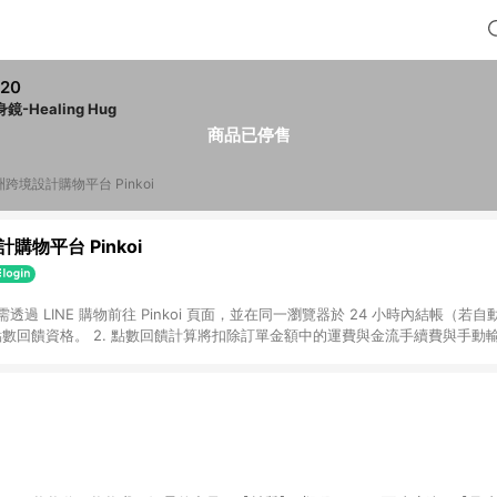
20
鏡-Healing Hug
商品已停售
跨境設計購物平台 Pinkoi
購物平台 Pinkoi
 需透過 LINE 購物前往 Pinkoi 頁面，並在同一瀏覽器於 24 小時內結帳（若自
具點數回饋資格。 2. 點數回饋計算將扣除訂單金額中的運費與金流手續費與手動
點數回饋訂單不得享有 Pinkoi 站方優惠，例如首購優惠，P coins，全站(不包含
E 購物連結到 Pinkoi 以外之網站購買之商品不具贈點資格。 5. 取消訂單或退貨
APP 請更新至Android v4.6.0 / iOS v4.1.5 以上才具贈點資格。 7. 點
資商品，禮物卡，開館保證金，補運費，攤位費等不具贈點資格。 9. LINE 購物
inkoi 商品資訊頁及購物車不符，以 Pinkoi 購物商品資訊頁及購物車標示為準。
明為準。 11. 若於 LINE 購物前往 Pinkoi 頁面後才首次下載 Pinkoi A
載 Pinkoi APP 後，需透過 LINE 購物前往 Pinkoi 頁面，方享導購資格