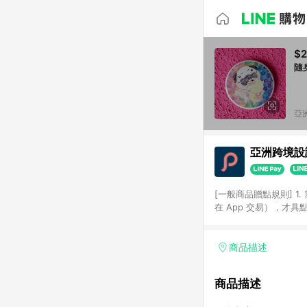
$2
隨身
亞洲
亞洲跨境設計
[一般商品贈點規則] 1.
在 App 交易），才
扣。 3. LINE 購物
碼)。 4. 透過 LIN
格，部分退款不在此限。 6. 
商品描述
後發送。 8. 群眾募
顏色、價位、贈品如與 P
商品描述
使用規則請以點數紅包活動說
符合導購資格；承上，首次下