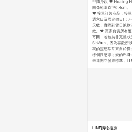
**隨身鏡 ♥ Heali
圖像範圍直徑6.4cm。
♥ 接單訂製商品：接單訂
週六日及國定假日)；7-
天數，實際到貨日以物流
款。♥ 買家負責所有
寄回，若包裝非完整狀態將可
SihWun，因為喜
我的靈感常常來自於愛
樣個性憨厚可愛的巴哥犬你
未達開立發票標準，且無
LINE購物推薦