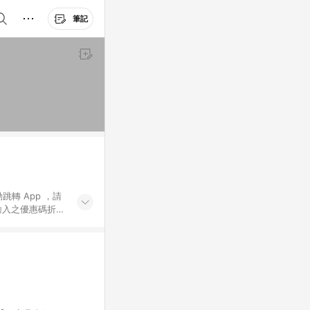
筆記
動跳轉 App ，請
輸入之優惠碼折
手動輸入之優惠
行為，不具贈點資
數將於出貨後 45 天
站上之商品規格、
 10. 點數紅包
PP 並完成訂單，不
。