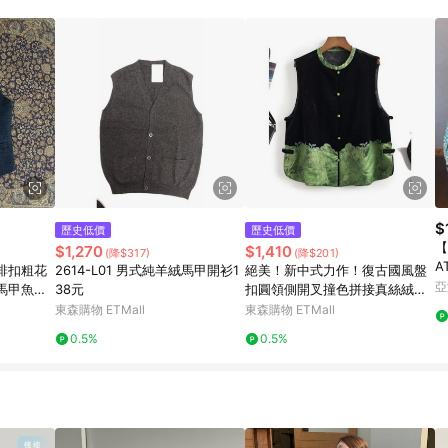
載 Pinkoi APP 後，需透過 LINE 購物前往 Pinkoi 頁面，方享導購資格
$
歷史低價
歷史低價
【
$1,270
$1,410
(降$317)
(降$201)
A
排扣粗花
2614-L01 男式純羊絨馬甲開衫1
絕美！新中式力作！復古國風盤
-
亞
馬甲魚骨
38元
扣圓領側開叉撞色拼接真絲絨馬
甲女
東森購物 ETMall
東森購物 ETMall
0.5%
0.5%