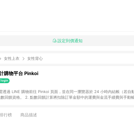
設定到價通知
女性上衣
女性背心
購物平台 Pinkoi
 需透過 LINE 購物前往 Pinkoi 頁面，並在同一瀏覽器於 24 小時內結帳（若自
具點數回饋資格。 2. 點數回饋計算將扣除訂單金額中的運費與金流手續費與手動
點數回饋訂單不得享有 Pinkoi 站方優惠，例如首購優惠，P coins，全站(不包含
E 購物連結到 Pinkoi 以外之網站購買之商品不具贈點資格。 5. 取消訂單或退貨
APP 請更新至Android v4.6.0 / iOS v4.1.5 以上才具贈點資格。 7. 點
排行榜
商品描述
資商品，禮物卡，開館保證金，補運費，攤位費等不具贈點資格。 9. LINE 購物
inkoi 商品資訊頁及購物車不符，以 Pinkoi 購物商品資訊頁及購物車標示為準。
明為準。 11. 若於 LINE 購物前往 Pinkoi 頁面後才首次下載 Pinkoi A