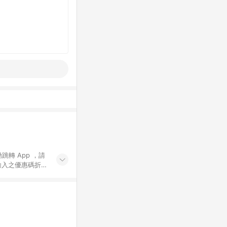
動跳轉 App ，請
輸入之優惠碼折
手動輸入之優惠
行為，不具贈點資
數將於出貨後 45 天
站上之商品規格、
 10. 點數紅包
PP 並完成訂單，不