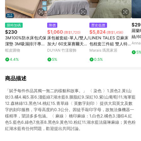
$29
限時加碼
降價
歷史低價
羅蘭R
$230
$1,060
$5,824
(降$1,720)
(降$1,456)
絲/
3M100%防水床包式保
床包被套組-單人/雙人/
LINEN TALES 亞麻床
被 台
Anna
潔墊 3M吸濕排汗專利
加大/ 60支萊賽爾天絲
包枕套三件組 雙人特大
ocel
技術處理 台灣製 單人/
/ 芝麻霧灰 台灣製
鼠尾草綠
蝦皮購物
DUYAN 竹漾寢飾
Marais 瑪黑家居
5
雙人/加大/特大/床單/
4.4%
5%
0.5%
床包組/床包 亞汀 奶茶
色
商品描述
「賦予每件作品其獨一無二的樣貌和故事。」 〈 染色 〉1.原色2.黃(山
吹)3.橘4.褐5.茶6.淺藍綠7.湖水藍8.胭脂紅9.深紅10.紫(山葡萄)11.海軍藍
12.森林綠13.黑色14.桃紅15.青草綠〈 英數字刻印 〉提供大寫英文及數
字的刻印服務，字母高度約0.3公分。因徒手敲印字母，故無法像機器一
樣精準，望請多多包涵。〈 麻線 〉橋印麻線：1.白色2.橘色3.淺棕4.紅
色5.藍色6.綠色7.焦茶8.黑色9.黃色10.粉紅11.湖水藍法薩琳麻線；黃色粉
紅湖水藍有任何問題，歡迎提出共同討論。