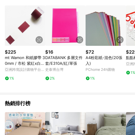
Android v4.6.0 / iOS v4.1.5 以上才具贈點資格。 7. 點數將於出
貨後 45 天後發送。 8. 群眾募資商品，禮物卡，開館保證金，補
運費，攤位費等不具贈點資格。 9. LINE 購物站上之商品規格、
顏色、價位、贈品如與 Pinkoi 商品資訊頁及購物車不符，以
Pinkoi 購物商品資訊頁及購物車標示為準。 10. 點數紅包使用規
則請以點數紅包活動說明為準。 11. 若於 LINE 購物前往 Pinkoi
頁面後才首次下載 Pinkoi APP 並完成訂單，不符合導購資格；承
上，首次下載 Pinkoi APP 後，需透過 LINE 購物前往 Pinkoi 頁
面，方享導購資格。
$225
$16
$72
$22
mt Wamon 和紙膠帶 3
DATABANK 多層文件
A4粉彩紙-混色(20張
點點
0mm / 市松 紫紅x白
套/E310A/紅/單張
入)
亞洲
(MT01K1940) / 限定款
Pinko
亞洲跨境設計購物平台
史泰博台灣
PChome 24h購物
1
Pinkoi
1%
2%
1%
熱銷排行榜