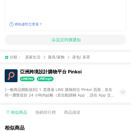
價格趨勢怎麼看？
設定到價通知
分類：
居家生活
寢具/家飾
床包/ 床罩
亞洲跨境設計購物平台 Pinkoi
[一般商品贈點規則] 1. 需透過 LINE 購物前往 Pinkoi 頁面，並在
同一瀏覽器於 24 小時內結帳（若自動跳轉 App ，請在 App 交
易），才具點數回饋資格。 2. 點數回饋計算將扣除訂單金額中的
運費與金流手續費與手動輸入之優惠碼折扣。 3. LINE 購物點數
回饋訂單不得享有 Pinkoi 站方優惠，例如首購優惠，P coins，
相似商品
熱銷排行榜
商品描述
全站(不包含手動輸入之優惠碼)。 4. 透過 LINE 購物連結到
Pinkoi 以外之網站購買之商品不具贈點資格。 5. 取消訂單或退貨
相似商品
行為，不具贈點資格，部分退款不在此限。 6. APP 請更新至