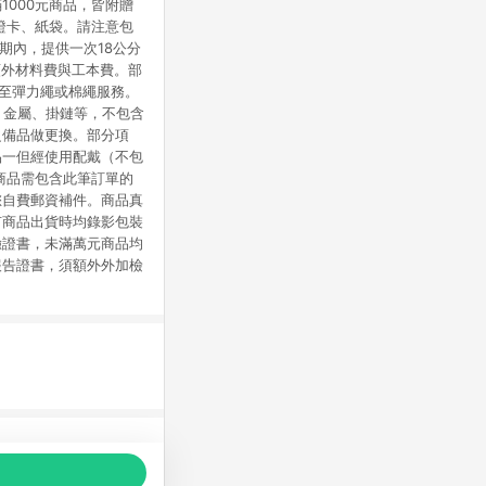
000元商品，皆附贈
證卡、紙袋。請注意包
期內，提供一次18公分
額外材料費與工本費。部
換至彈力繩或棉繩服務。
、金屬、掛鏈等，不包含
之備品做更換。部分項
品一但經使用配戴（不包
商品需包含此筆訂單的
您自費郵資補件。商品真
有商品出貨時均錄影包裝
驗證書，未滿萬元商品均
報告證書，須額外外加檢
品推薦，商品資料更新會有