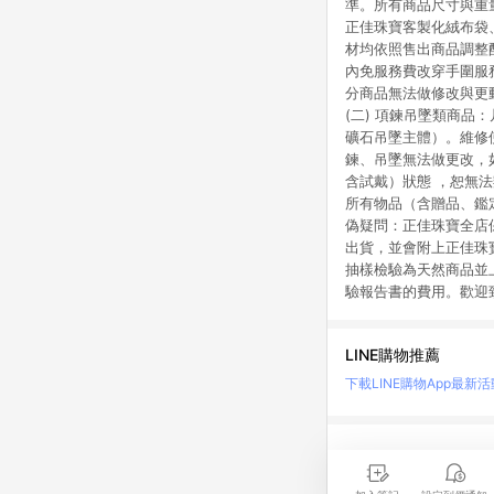
準。所有商品尺寸與重
正佳珠寶客製化絨布袋
材均依照售出商品調整配
內免服務費改穿手圍服
分商品無法做修改與更
(二) 項鍊吊墜類商
礦石吊墜主體）。維修
鍊、吊墜無法做更改，
含試戴）狀態 ，恕無
所有物品（含贈品、鑑
偽疑問：正佳珠寶全店
出貨，並會附上正佳珠
抽樣檢驗為天然商品並
驗報告書的費用。歡迎
LINE購物推薦
下載LINE購物App
最新活
LINE 購物是匯集購
時間差，請務必點擊商品