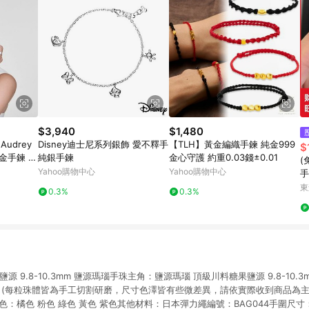
$3,940
$1,480
 Audrey
Disney迪士尼系列銀飾 愛不釋手
【TLH】黃金編織手鍊 純金999
$
瑰金手鍊 -
純銀手鍊
金心守護 約重0.03錢±0.01
(
Yahoo購物中心
Yahoo購物中心
手
送
東
0.3%
0.3%
源 9.8-10.3mm 鹽源瑪瑙手珠主角：鹽源瑪瑙 頂級川料糖果鹽源 9.8-10.
 0.5mm (每粒珠體皆為手工切割研磨，尺寸色澤皆有些微差異，請依實際收到商品為
顏色：橘色 粉色 綠色 黃色 紫色其他材料：日本彈力繩編號：BAG044手圍尺寸