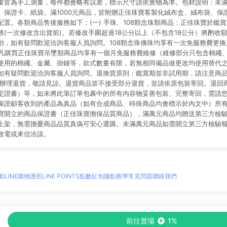
量皆為手工測量，每件都會略有誤差，標示尺寸請依實物為準。包材說明：未滿1
、保證卡、紙袋。滿1000元商品，皆附贈正佳珠寶客製化絨布盒、絨布袋、保
置。各類商品售後服務如下：(一) 手珠、108顆念珠類商品：正佳珠寶於鑑賞
務(一次修改含出貨前)。若修改手圍超過18公分以上（不包含18公分）將酌收
動，如有疑問歡迎洽詢客服人員詢問。108顆念珠佛珠均享有一次免服務費更
品：凡購買正佳珠寶吊墜類商品均享有一個月免服務費維修（維修部分只包含棉繩
使用的棉繩、金屬、掛鏈等，款式數量有限，若無相同備品做更改均使用替代
如有疑問歡迎洽詢客服人員詢問。退換貨原則：鑑賞期並非試用期，請注意商
法辦理退貨，敬請見諒。退貨商品皆不接受部分退貨，並請依原包裝寄回。退回
定證書）等，如未將此筆訂單包裹中的所有內容物妥善包裝、完整寄回，需請
保證顧客收到的產品為真品（如有合成商品、特殊商品均會標示於內文中）所
寶開立的商品保證書（正佳珠寶擔保品質商品），滿萬元商品均贈送第三方檢
上架，無需擔憂商品品質真偽可安心選購。未滿萬元商品如需開立第三方檢驗
致電或來信洽談。
動
LINE購物護照
LINE POINTS點數紅包
賺點教學
常見問題
聯絡我們
物情報與商品資訊的整合性平台，並依購物情報中的趨勢與風格做合作網路商家的延伸商
前往賣場
1%
至各合作網路商家，確認現售價與購物條件，一切資訊以合作廠商網頁為準。