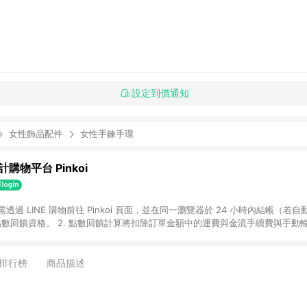
設定到價通知
女性飾品配件
女性手鍊手環
購物平台 Pinkoi
 需透過 LINE 購物前往 Pinkoi 頁面，並在同一瀏覽器於 24 小時內結帳（若自
具點數回饋資格。 2. 點數回饋計算將扣除訂單金額中的運費與金流手續費與手動
點數回饋訂單不得享有 Pinkoi 站方優惠，例如首購優惠，P coins，全站(不包含
E 購物連結到 Pinkoi 以外之網站購買之商品不具贈點資格。 5. 取消訂單或退貨
APP 請更新至Android v4.6.0 / iOS v4.1.5 以上才具贈點資格。 7. 點
排行榜
商品描述
資商品，禮物卡，開館保證金，補運費，攤位費等不具贈點資格。 9. LINE 購物
inkoi 商品資訊頁及購物車不符，以 Pinkoi 購物商品資訊頁及購物車標示為準。
明為準。 11. 若於 LINE 購物前往 Pinkoi 頁面後才首次下載 Pinkoi A