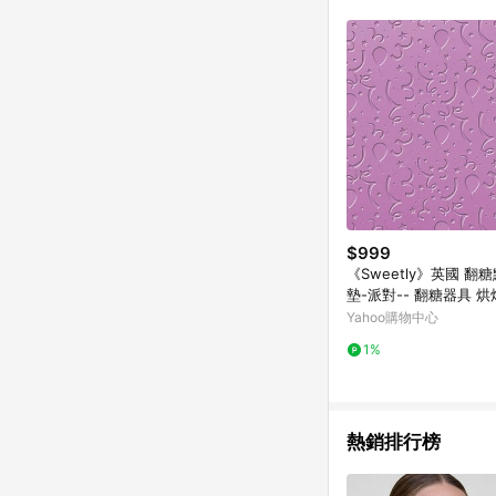
符合導購資格；承上，首次下
$999
《Sweetly》英國 翻
墊-派對-- 翻糖器具 
Yahoo購物中心
1%
熱銷排行榜