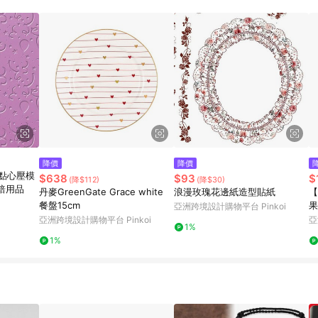
載 Pinkoi APP 後，需透過 LINE 購物前往 Pinkoi 頁面，方享導購資格
降價
降價
糖點心壓模
$638
$93
$
(降$112)
(降$30)
烘焙用品
丹麥GreenGate Grace white
浪漫玫瑰花邊紙造型貼紙
【
餐盤15cm
果
亞洲跨境設計購物平台 Pinkoi
珠
亞洲跨境設計購物平台 Pinkoi
亞
1%
1%