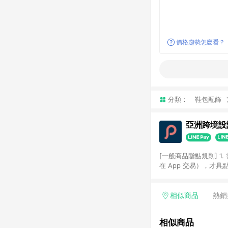
價格趨勢怎麼看？
分類：
鞋包配飾
亞洲跨境設計
[一般商品贈點規則] 1.
在 App 交易），才
扣。 3. LINE 購物
碼)。 4. 透過 LIN
格，部分退款不在此限。 6. 
相似商品
熱銷
後發送。 8. 群眾募
顏色、價位、贈品如與 P
相似商品
使用規則請以點數紅包活動說