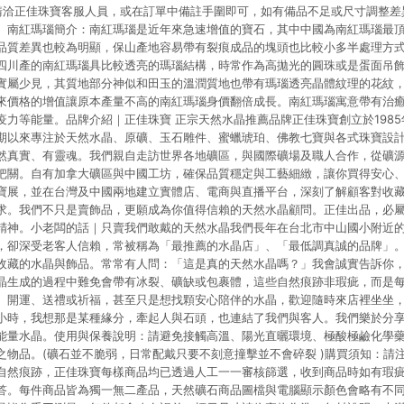
請洽正佳珠寶客服人員，或在訂單中備註手圍即可，如有備品不足或尺寸調整差
。南紅瑪瑙簡介：南紅瑪瑙是近年來急速增值的寶石，其中中國為南紅瑪瑙最
品質差異也較為明顯，保山產地容易帶有裂痕成品的塊頭也比較小多半處理方
四川產的南紅瑪瑙具比較透亮的瑪瑙結構，時常作為高拋光的圓珠或是蛋面吊
實屬少見，其質地部分神似和田玉的溫潤質地也帶有瑪瑙透亮晶體紋理的花紋
來價格的增值讓原本產量不高的南紅瑪瑙身價翻倍成長。南紅瑪瑙寓意帶有治
疫力等能量。品牌介紹｜正佳珠寶 正宗天然水晶推薦品牌正佳珠寶創立於198
期以來專注於天然水晶、原礦、玉石雕件、蜜蠟琥珀、佛教七寶與各式珠寶設
然真實、有靈魂。我們親自走訪世界各地礦區，與國際礦場及職人合作，從礦
把關。自有加拿大礦區與中國工坊，確保品質穩定與工藝細緻，讓你買得安心
寶展，並在台灣及中國兩地建立實體店、電商與直播平台，深刻了解顧客對收藏
求。我們不只是賣飾品，更願成為你值得信賴的天然水晶顧問。正佳出品，必
精神。小老闆的話｜只賣我們敢戴的天然水晶我們長年在台北市中山國小附近
，卻深受老客人信賴，常被稱為「最推薦的水晶店」、「最低調真誠的品牌」
收藏的水晶與飾品。常常有人問：「這是真的天然水晶嗎？」我會誠實告訴你
晶生成的過程中難免會帶有冰裂、礦缺或包裹體，這些自然痕跡非瑕疵，而是
、開運、送禮或祈福，甚至只是想找顆安心陪伴的水晶，歡迎隨時來店裡坐坐
小時，我想那是某種緣分，牽起人與石頭，也連結了我們與客人。我們樂於分
能量水晶。使用與保養說明：請避免接觸高溫、陽光直曬環境、極酸極鹼化學
之物品。(礦石並不脆弱，日常配戴只要不刻意撞擊並不會碎裂 )購買須知：請
自然痕跡，正佳珠寶每樣商品均已透過人工一一審核篩選，收到商品時如有瑕
答。每件商品皆為獨一無二產品，天然礦石商品圖檔與電腦顯示顏色會略有不