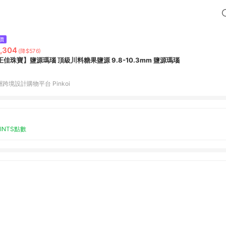
價
,304
(降$576)
正佳珠寶】鹽源瑪瑙 頂級川料糖果鹽源 9.8-10.3mm 鹽源瑪瑙
跨境設計購物平台 Pinkoi
OINTS點數