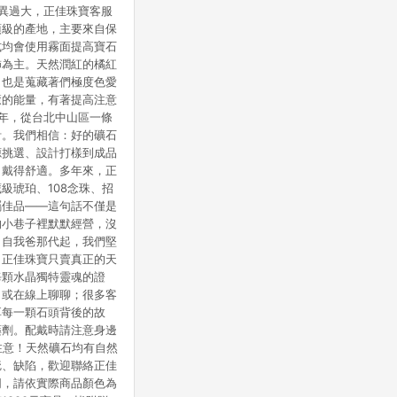
異過大，正佳珠寶客服
頂級的產地，主要來自保
式均會使用霧面提高寶石
飾為主。天然潤紅的橘紅
，也是蒐藏著們極度色愛
癒的能量，有著提高注意
5年，從台北中山區一條
計。我們相信：好的礦石
源挑選、設計打樣到成品
、戴得舒適。多年來，正
級琥珀、108念珠、招
屬佳品——這句話不僅是
的小巷子裡默默經營，沒
。自我爸那代起，我們堅
，正佳珠寶只賣真正的天
每顆水晶獨特靈魂的證
，或在線上聊聊；很多客
享每一顆石頭背後的故
藥劑。配戴時請注意身邊
注意！天然礦石均有自然
疵、缺陷，歡迎聯絡正佳
同，請依實際商品顏色為