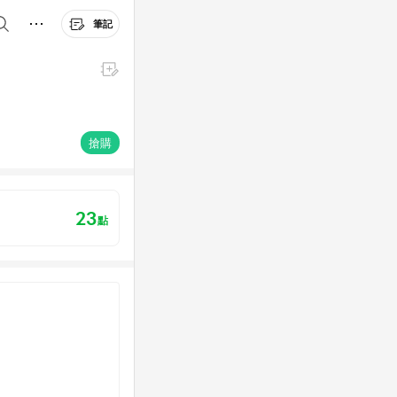
筆記
搶購
23
點