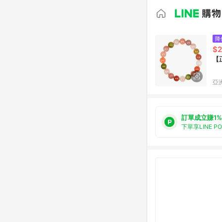
降
$2
【
亞洲
訂單成立賺1%
下單享LINE P