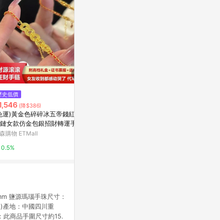
$1,080
$805
歷史低價
甜甜圈圈 可調式手圍 珍珠手鍊
能量水晶手鍊
1,546
(降$386)
亞洲跨境設計購物平台 Pinkoi
亞洲跨境設計購物
免運)黃金色碎碎冰五帝錢紅繩
鏈女款仿金包銀招財轉運手繩
1%
1%
女友閨蜜
森購物 ETMall
0.5%
3mm 鹽源瑪瑙手珠尺寸：
主)產地：中國四川重
：此商品手圍尺寸約15.