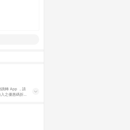
動跳轉 App ，請
輸入之優惠碼折
手動輸入之優惠
行為，不具贈點資
數將於出貨後 45 天
站上之商品規格、
 10. 點數紅包
PP 並完成訂單，不