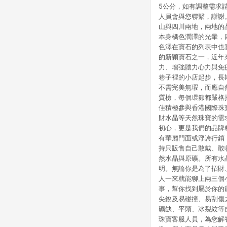
5公分，如有調整需求
人員會與您聯繫，謝謝
山與四川兩地，兩地的
本身橘色潤澤的光暈，
色澤在寶石的列表中也
的新穎寶石之一，近年
力、增強體力心力與免
巷子裡的小店起步，長
不需完美無瑕，而應自
質檢，每個環節都嚴格
佳積極參與香港國際珠
財水晶等天然珠寶的需
初心，更是我們的品牌
有華麗門面或浮誇行銷
持只販售自己敢戴、敢
然水晶與原礦。所有水
明。無論你是為了招財
人一來就能聊上兩三個
事，幫你找到屬於你的
尖銳及易碰撞、易刮傷
礦缺、平頭、冰裂紋等
珠寶客服人員，為您解