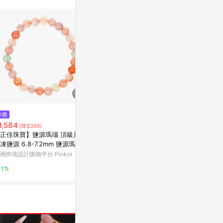
。
$75
$3,133
降價
水彩宣染-貼紙-圓-XL
Optical Effic
1,584
(降$396)
on
亞洲跨境設計購物平台 Pinkoi
正佳珠寶】鹽源瑪瑙 頂級川料
coursera
凍鹽源 6.8-7.2mm 鹽源瑪瑙手
1%
洲跨境設計購物平台 Pinkoi
3%
1%