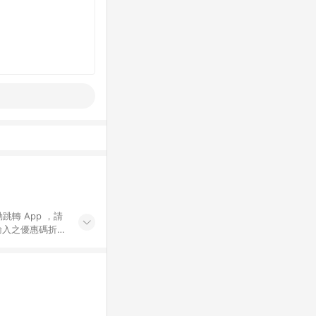
動跳轉 App ，請
輸入之優惠碼折
手動輸入之優惠
行為，不具贈點資
數將於出貨後 45 天
站上之商品規格、
 10. 點數紅包
PP 並完成訂單，不