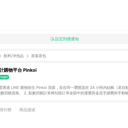
設定到價通知
飲料/沖泡品
茶葉茶包
購物平台 Pinkoi
 需透過 LINE 購物前往 Pinkoi 頁面，並在同一瀏覽器於 24 小時內結帳（若自
具點數回饋資格。 2. 點數回饋計算將扣除訂單金額中的運費與金流手續費與手動
點數回饋訂單不得享有 Pinkoi 站方優惠，例如首購優惠，P coins，全站(不包含
E 購物連結到 Pinkoi 以外之網站購買之商品不具贈點資格。 5. 取消訂單或退貨
APP 請更新至Android v4.6.0 / iOS v4.1.5 以上才具贈點資格。 7. 點
排行榜
商品描述
資商品，禮物卡，開館保證金，補運費，攤位費等不具贈點資格。 9. LINE 購物
inkoi 商品資訊頁及購物車不符，以 Pinkoi 購物商品資訊頁及購物車標示為準。
明為準。 11. 若於 LINE 購物前往 Pinkoi 頁面後才首次下載 Pinkoi A