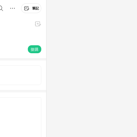
筆記
搶購