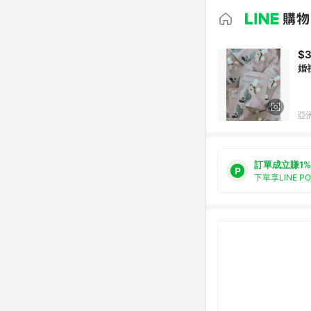
$
婚禮
亞洲
訂單成立賺1%
下單享LINE P