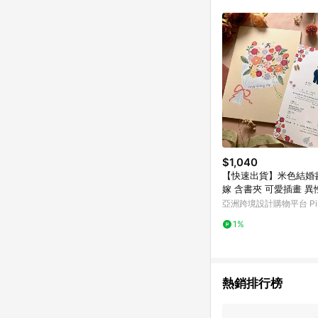
符合導購資格；承上，首次下
$1,040
【快速出貨】米色結婚
嫁 含書夾 可愛插畫 異
亞洲跨境設計購物平台 Pin
1%
熱銷排行榜