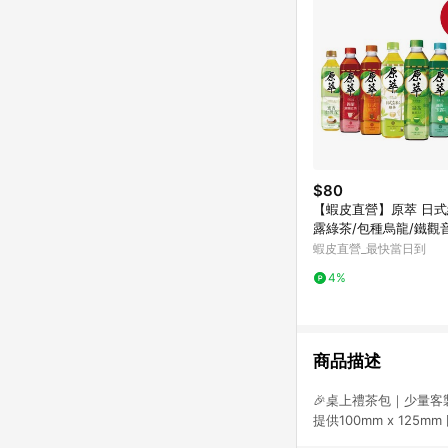
$80
【蝦皮直營】原萃 日式
露綠茶/包種烏龍/鐵觀
茶/玄米綠茶 580mlx4
蝦皮直營_最快當日到
4%
商品描述
🎉桌上禮茶包｜少量客
提供100mm x 1