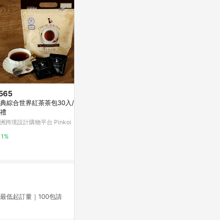
565
$180
歷史低價
典綜合世界紅茶茶包30入/袋
日本-感謝兔2D茶包-あリがとう
$238
(降$42)
禮
亞洲跨境設計購物平台 Pinkoi
統一生機 有機枸
洲跨境設計購物平台 Pinkoi
Yahoo購物中
1%
1%
0.3%
最低起訂量｜100包請