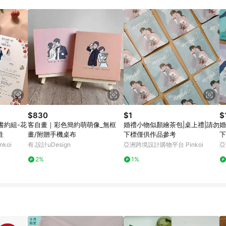
載 Pinkoi APP 後，需透過 LINE 購物前往 Pinkoi 頁面，方享導購資格
$830
$1
$
書約組-花
客自畫｜彩色簡約萌萌像_無框
婚禮小物似顏繪茶包|桌上禮|請勿
婚
性
畫/附贈手機桌布
下標僅供作品參考
下
koi
有.設計uDesign
亞洲跨境設計購物平台 Pinkoi
亞
2%
1%