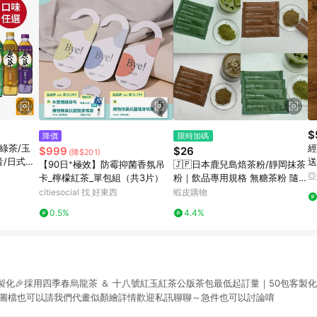
$
降價
限時加碼
綠茶/玉
經
$999
$26
(降$201)
音/日式焙
送
【90日⁺極效】防霉抑菌香氛吊
🇯🇵日本鹿兒島焙茶粉/靜岡抹茶
入組
亞
卡_檸檬紅茶_單包組（共3片）
粉｜飲品專用規格 無糖茶粉 隨手
包 沖泡飲品｜抹茶 焙茶 即沖粉
citiesocial 找 好東西
蝦皮購物
無添加
0.5%
4.4%
製化🎉採用四季春烏龍茶 ＆ 十八號紅玉紅茶公版茶包最低起訂量｜50包客製化
25mm 圖檔也可以請我們代畫似顏繪詳情歡迎私訊聊聊～急件也可以討論唷