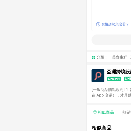
價格趨勢怎麼看？
分類：
美食生鮮
亞洲跨境設計
[一般商品贈點規則] 1.
在 App 交易），才
扣。 3. LINE 購物
碼)。 4. 透過 LIN
格，部分退款不在此限。 6. 
相似商品
熱銷
後發送。 8. 群眾募
顏色、價位、贈品如與 P
相似商品
使用規則請以點數紅包活動說