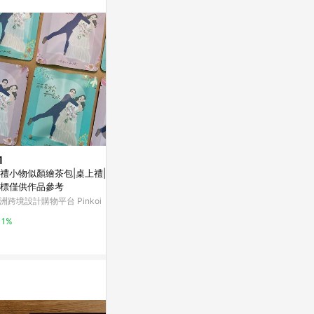
。
1
$650
$1
禮小物似顏繪茶包|桌上禮|請勿
愛的彩虹環 似顏繪 插畫訂製 客
似顏繪喜帖 | 
標僅供作品參考
製化情人節禮盒
印刷 簡約婚卡
洲跨境設計購物平台 Pinkoi
亞洲跨境設計購物平台 Pinkoi
亞洲跨境設計購物
1%
1%
1%