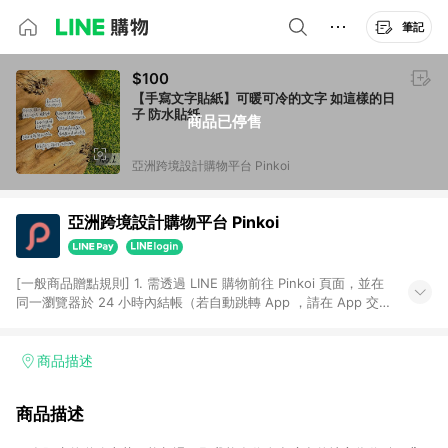
筆記
$100
【手寫文字貼紙】可暖可冷的文字 如這樣的日
子 防水貼紙
商品已停售
亞洲跨境設計購物平台 Pinkoi
亞洲跨境設計購物平台 Pinkoi
[一般商品贈點規則] 1. 需透過 LINE 購物前往 Pinkoi 頁面，並在
同一瀏覽器於 24 小時內結帳（若自動跳轉 App ，請在 App 交
易），才具點數回饋資格。 2. 點數回饋計算將扣除訂單金額中的
運費與金流手續費與手動輸入之優惠碼折扣。 3. LINE 購物點數
回饋訂單不得享有 Pinkoi 站方優惠，例如首購優惠，P coins，
商品描述
全站(不包含手動輸入之優惠碼)。 4. 透過 LINE 購物連結到
Pinkoi 以外之網站購買之商品不具贈點資格。 5. 取消訂單或退貨
商品描述
行為，不具贈點資格，部分退款不在此限。 6. APP 請更新至
Android v4.6.0 / iOS v4.1.5 以上才具贈點資格。 7. 點數將於出