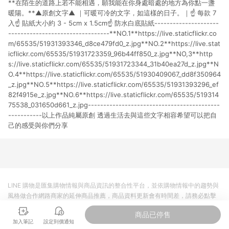
**在陌生的道路上若不能相遇，願我能在你身處暗處的地方為你點一盞
貨後 45 天後發送。 8. 群眾募資商品，禮物卡，開館保證金，補
運費，攤位費等不具贈點資格。 9. LINE 購物站上之商品規格、
暖陽。**▲原創文字▲ ｜可暖可冷的文字，如這樣的日子。｜☝ 每款 7
顏色、價位、贈品如與 Pinkoi 商品資訊頁及購物車不符，以
入☝ 貼紙大小約 3 - 5cm x 1.5cm☝ 防水白底貼紙---------------------
Pinkoi 購物商品資訊頁及購物車標示為準。 10. 點數紅包使用規
---------------------------------**NO.1**https://live.staticflickr.co
則請以點數紅包活動說明為準。 11. 若於 LINE 購物前往 Pinkoi
m/65535/51931393346_d8ce479fd0_z.jpg**NO.2**https://live.stat
頁面後才首次下載 Pinkoi APP 並完成訂單，不符合導購資格；承
icflickr.com/65535/51931723359_96b44ff850_z.jpg**NO,3**http
上，首次下載 Pinkoi APP 後，需透過 LINE 購物前往 Pinkoi 頁
s://live.staticflickr.com/65535/51931723344_31b40ea27d_z.jpg**N
面，方享導購資格。
O.4**https://live.staticflickr.com/65535/51930409067_dd8f350964
_z.jpg**NO.5**https://live.staticflickr.com/65535/51931393296_ef
82f4915e_z.jpg**NO.6**https://live.staticflickr.com/65535/519314
75538_031650d661_z.jpg-------------------------------------------
-----------以上作品純屬原創 透過生活去與這些文字相容希望可以把自
己的感受與你們分享
LINE 購物是匯集購物情報與商品資訊的整合性平台，並依購物情報中的趨勢與
風格做合作網路商家的延伸商品推薦，商品資料更新會有時間差，請務必點擊
商品至各合作網路商家，確認現售價與購物條件，一切資訊以合作廠商網頁為
商品已停售
準。
加入筆記
設定到價通知