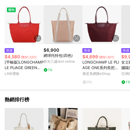
Android v4.6.0 / iOS v4.1.5 以上才具贈點資格。 7. 點數將於出
貨後 45 天後發送。 8. 群眾募資商品，禮物卡，開館保證金，補
運費，攤位費等不具贈點資格。 9. LINE 購物站上之商品規格、
顏色、價位、贈品如與 Pinkoi 商品資訊頁及購物車不符，以
Pinkoi 購物商品資訊頁及購物車標示為準。 10. 點數紅包使用規
則請以點數紅包活動說明為準。 11. 若於 LINE 購物前往 Pinkoi
頁面後才首次下載 Pinkoi APP 並完成訂單，不符合導購資格；承
上，首次下載 Pinkoi APP 後，需透過 LINE 購物前往 Pinkoi 頁
面，方享導購資格。
$6,900
降價
降價
降價
網球托特包(四色)
$4,580
$4,699
$9,
(降$1,320)
(降$1,401)
新光三越skm online
[平輸版]LONGCHAMP
LONGCHAMP LE PLI
女士
LE PLIAGE GREEN系
AGE ONE系列長把尼
腦隔
1%
列刺繡長把再生尼龍摺
龍單色摺疊水餃包(大/
手提
LINE禮物
康是美網購eShop
亞洲
疊水餃包(大/番茄紅)真
酒紅)
Pinko
0%
1
品平輸
熱銷排行榜