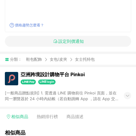
價格趨勢怎麼看？
設定到價通知
分類：
鞋包配飾
女包/皮夾
女士托特包
亞洲跨境設計購物平台 Pinkoi
[一般商品贈點規則] 1. 需透過 LINE 購物前往 Pinkoi 頁面，並在
同一瀏覽器於 24 小時內結帳（若自動跳轉 App ，請在 App 交
易），才具點數回饋資格。 2. 點數回饋計算將扣除訂單金額中的
運費與金流手續費與手動輸入之優惠碼折扣。 3. LINE 購物點數
回饋訂單不得享有 Pinkoi 站方優惠，例如首購優惠，P coins，
相似商品
熱銷排行榜
商品描述
全站(不包含手動輸入之優惠碼)。 4. 透過 LINE 購物連結到
Pinkoi 以外之網站購買之商品不具贈點資格。 5. 取消訂單或退貨
相似商品
行為，不具贈點資格，部分退款不在此限。 6. APP 請更新至