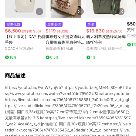
$50
歷史低價
歷史低價
降價
笑容
$6,500
$119
$16,830
(降$10,300)
(降$29)
(降$2,970)
亞洲
【線上限定】DAY 托特
帆布包女手提袋通勤大
義大利羊皮墨綠流蘇編
Pinko
手袋
容量帆布袋單肩包特大
織托特包
1
號2025帆布袋結實包
COACH 官方網站
東森購物 ETMall
亞洲跨境設計購物平台
包
Pinkoi
18%
0.5%
1%
商品描述
https://youtu.be/EvdW7yhjVbYhttps://youtu.be/gMM4s8D-oFIhttp
s://www.youtube.com/watch?v=mbYdn79WiGU&feature=youtu.be
https://live.staticflickr.com/796/40817258681_7a0fbdc0f9_z_d.jpgh
ttps://live.staticflickr.com/7895/47476035792_f7c29aed96_z_d.jpg
(展開) 開口長38x底寬13x高27 cm背帶寬度\t約 2 cm本體淨重約650公
克最高承量\t約 3.5 kghttps://live.staticflickr.com/7859/4056281597
3_aa214ce48c_z_d.jpg(縮口) 開口長30x底寬13x高27 cmhttps://live.s
taticflickr.com/7806/47476035452_a3deda1c36_z_d.jpghttps://live.