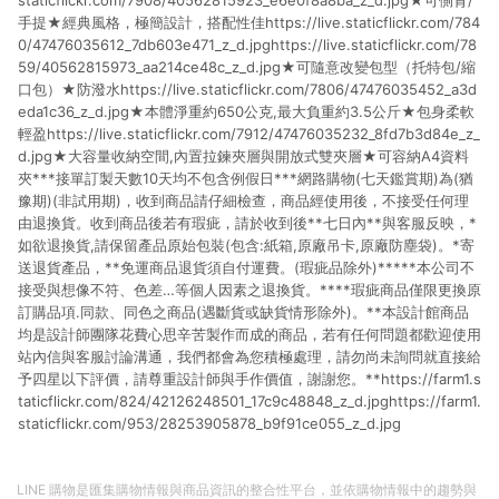
staticflickr.com/7908/40562815923_e6e0f8a8ba_z_d.jpg★可側背/
手提★經典風格，極簡設計，搭配性佳https://live.staticflickr.com/784
0/47476035612_7db603e471_z_d.jpghttps://live.staticflickr.com/78
59/40562815973_aa214ce48c_z_d.jpg★可隨意改變包型（托特包/縮
口包）★防潑水https://live.staticflickr.com/7806/47476035452_a3d
eda1c36_z_d.jpg★本體淨重約650公克,最大負重約3.5公斤★包身柔軟
輕盈https://live.staticflickr.com/7912/47476035232_8fd7b3d84e_z_
d.jpg★大容量收納空間,內置拉鍊夾層與開放式雙夾層★可容納A4資料
夾***接單訂製天數10天均不包含例假日***網路購物(七天鑑賞期)為(猶
豫期)(非試用期)，收到商品請仔細檢查，商品經使用後，不接受任何理
由退換貨。收到商品後若有瑕疵，請於收到後**七日內**與客服反映，*
如欲退換貨,請保留產品原始包裝(包含:紙箱,原廠吊卡,原廠防塵袋)。*寄
送退貨產品，**免運商品退貨須自付運費。(瑕疵品除外)*****本公司不
接受與想像不符、色差…等個人因素之退換貨。****瑕疵商品僅限更換原
訂購品項.同款、同色之商品(遇斷貨或缺貨情形除外)。**本設計館商品
均是設計師團隊花費心思辛苦製作而成的商品，若有任何問題都歡迎使用
站內信與客服討論溝通，我們都會為您積極處理，請勿尚未詢問就直接給
予四星以下評價，請尊重設計師與手作價值，謝謝您。**https://farm1.s
taticflickr.com/824/42126248501_17c9c48848_z_d.jpghttps://farm1.
staticflickr.com/953/28253905878_b9f91ce055_z_d.jpg
LINE 購物是匯集購物情報與商品資訊的整合性平台，並依購物情報中的趨勢與