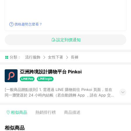
價格趨勢怎麼看？
設定到價通知
分類：
流行服飾
女性下著
長褲
亞洲跨境設計購物平台 Pinkoi
[一般商品贈點規則] 1. 需透過 LINE 購物前往 Pinkoi 頁面，並在
同一瀏覽器於 24 小時內結帳（若自動跳轉 App ，請在 App 交
易），才具點數回饋資格。 2. 點數回饋計算將扣除訂單金額中的
運費與金流手續費與手動輸入之優惠碼折扣。 3. LINE 購物點數
回饋訂單不得享有 Pinkoi 站方優惠，例如首購優惠，P coins，
相似商品
熱銷排行榜
商品描述
全站(不包含手動輸入之優惠碼)。 4. 透過 LINE 購物連結到
Pinkoi 以外之網站購買之商品不具贈點資格。 5. 取消訂單或退貨
相似商品
行為，不具贈點資格，部分退款不在此限。 6. APP 請更新至