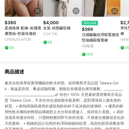
$360
$4,000
$2,
限時加碼
柔感推捧 配褲-前擺透
女裝 休閒繭型褲
率性
$599
膚蕾絲-乾燥玫瑰粉
褲
COS TW
涼感皺皺紋理鬆緊腰造
CHEAUSUH巧宿
rat
型抽繩顯瘦寬褲
5%
OB嚴選
3%
2
10%
商品描述
兼具自然美學與實用機能的軟木杯墊。採用葡萄牙高品質 Talawa Cor
k，無論是廚房、餐桌或咖啡廳，都能在各種場合展現優雅。___________
_____________________________🌿 特色• 100% 天然素材選用葡萄牙高品
質 Talawa Cork，不含任何合成樹脂等黏著劑，是對環境與人都友善的
材質。• 耐熱與隔熱適用於盛裝熱飲的杯子或冰鎮的玻璃杯。• 優異的耐
用性軟木獨特的蜂窩結構能防止水分和灰塵滲入，保持長久美觀。• 易於
清潔具有撥水特性，只需輕輕擦拭即可保持清潔。不易產生黴菌或劣化的
天然素材。• 精緻的設計自然的色澤與細膩的紋理，為您的廚房或餐桌增