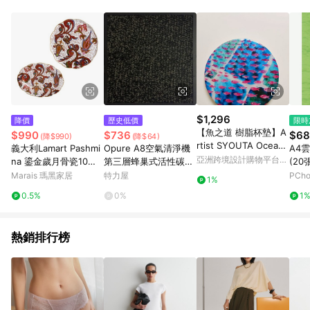
Android v4.6.0 / iOS v4.1.5 以上才具贈點資格。 7. 點數將於出
貨後 45 天後發送。 8. 群眾募資商品，禮物卡，開館保證金，補
運費，攤位費等不具贈點資格。 9. LINE 購物站上之商品規格、
顏色、價位、贈品如與 Pinkoi 商品資訊頁及購物車不符，以
Pinkoi 購物商品資訊頁及購物車標示為準。 10. 點數紅包使用規
則請以點數紅包活動說明為準。 11. 若於 LINE 購物前往 Pinkoi
頁面後才首次下載 Pinkoi APP 並完成訂單，不符合導購資格；承
上，首次下載 Pinkoi APP 後，需透過 LINE 購物前往 Pinkoi 頁
面，方享導購資格。
$1,296
降價
歷史低價
限時
【魚之道 樹脂杯墊】A
$990
$736
$68
(降$990)
(降$64)
rtist SYOUTA Ocean
義大利Lamart Pashmi
Opure A8空氣清淨機
A4
Art - 官方網站
亞洲跨境設計購物平台
na 鎏金歲月骨瓷10吋
第三層蜂巢式活性碳顆
(20
Pinkoi
橢圓盤／13吋蛋糕盤 -
粒+沸石顆粒濾網 A8-
Marais 瑪黑家居
特力屋
PCh
1%
13吋蛋糕盤
D
0.5%
0%
1
熱銷排行榜