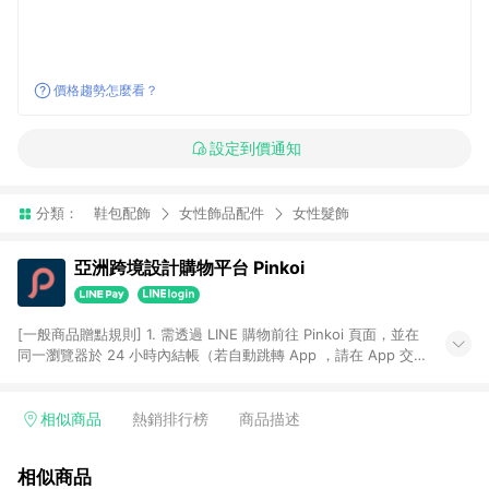
價格趨勢怎麼看？
設定到價通知
分類：
鞋包配飾
女性飾品配件
女性髮飾
亞洲跨境設計購物平台 Pinkoi
[一般商品贈點規則] 1. 需透過 LINE 購物前往 Pinkoi 頁面，並在
同一瀏覽器於 24 小時內結帳（若自動跳轉 App ，請在 App 交
易），才具點數回饋資格。 2. 點數回饋計算將扣除訂單金額中的
運費與金流手續費與手動輸入之優惠碼折扣。 3. LINE 購物點數
回饋訂單不得享有 Pinkoi 站方優惠，例如首購優惠，P coins，
相似商品
熱銷排行榜
商品描述
全站(不包含手動輸入之優惠碼)。 4. 透過 LINE 購物連結到
Pinkoi 以外之網站購買之商品不具贈點資格。 5. 取消訂單或退貨
相似商品
行為，不具贈點資格，部分退款不在此限。 6. APP 請更新至