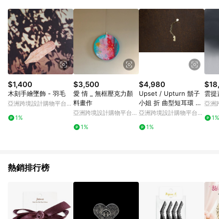
Android v4.6.0 / iOS v4.1.5 以上才具贈點資格。 7. 點數將於出
貨後 45 天後發送。 8. 群眾募資商品，禮物卡，開館保證金，補
運費，攤位費等不具贈點資格。 9. LINE 購物站上之商品規格、
顏色、價位、贈品如與 Pinkoi 商品資訊頁及購物車不符，以
Pinkoi 購物商品資訊頁及購物車標示為準。 10. 點數紅包使用規
則請以點數紅包活動說明為準。 11. 若於 LINE 購物前往 Pinkoi
頁面後才首次下載 Pinkoi APP 並完成訂單，不符合導購資格；承
上，首次下載 Pinkoi APP 後，需透過 LINE 購物前往 Pinkoi 頁
面，方享導購資格。
$1,400
$3,500
$4,980
$18
木刻手繪墜飾 - 羽毛
愛 情 _ 無框壓克力顏
Upset / Upturn 鬍子
雲提
料畫作
小姐 折 曲型短耳環 Cu
亞洲跨境設計購物平台
亞洲
rved Short Earring
Pinkoi
Pinko
亞洲跨境設計購物平台
亞洲跨境設計購物平台
1%
1
Pinkoi
Pinkoi
1%
1%
熱銷排行榜