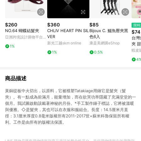
$260
$360
$85
限時
NO.64 蝴蝶結髮夾
CHLIV HEART PIN SIL
Bijoux C. 鱷魚壓夾黑
$74
VER
色6入
亞洲跨境設計購物平台
台灣
Pinkoi
新光三越skm online
康是美網購eShop
夾 
1%
勺扁
蝦皮
1%
0.5%
清爽
4
小女
商品描述
黃銅從板中火切出，以原料，它被模塑Tatakiage用錘它是髮夾（髮
夾）。有一點成為前滿月，能量增加，而在欲哭功率隱藏了充滿堂堂的一
個月。我試圖啟動該戴著神秘的月份。*手工製作錘子標誌，它將被溫暖
與優雅。◇是髮夾，其也可以在衣服和服組合。長度：14.5厘米月直
徑：3.1厘米厚度0.8毫米版權所有2011-2017世+蘇米科魯保留所有權
利。工作是由所有的版權法保護。
LINE 購物是匯集購物情報與商品資訊的整合性平台，並依購物情報中的趨勢與