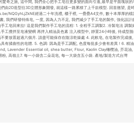
驚奇之旅, 這中間, 我們全心把手工皂往更多變的面向引進,最早是平面塊狀的皂
我們由2D造型往3D立體形象開發, 就這樣一路累積了上千款模型. 回首翹望, 是
youtu.be/NQGyhLjZkNE經過二十年洗禮, 櫃子裡, 一疊疊A4文件, 數十本厚
, 我們研發特殊皂, 一度, 因為人力不足, 我們減少了手工皂的製作, 強化設計的
手工皂回來拉! 這是我們製作手工皂的流程: 1. 全程手工調製2. 冷製皂法 調
手工攪拌至皂液變稠 再拌入精油及色素 注入模型中, 靜置24小時後, 待成型脫模.
不要放置超過六個月. 請盡可能保存在陰涼乾燥處 4. 此軟皂, 在皂製作完成後,
揉曲性的皂體. 5. 色調: 因為是手工調配, 色度每批多少會有差異 ! 6. 精油7. 成分:
nd, Lavender Essential oil, shea butter, Flour, Kaolin Clay橄欖油, 
用粉, 高嶺土7. 每一小袋含二朵花皂, 每一大袋含五小袋. 產地/製造方式台灣