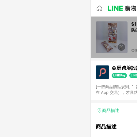
$1
防
亞洲
亞洲跨境設計
[一般商品贈點規則] 1.
在 App 交易），才
扣。 3. LINE 購物
碼)。 4. 透過 LIN
格，部分退款不在此限。 6. 
商品描述
後發送。 8. 群眾募
顏色、價位、贈品如與 P
商品描述
使用規則請以點數紅包活動說
符合導購資格；承上，首次下