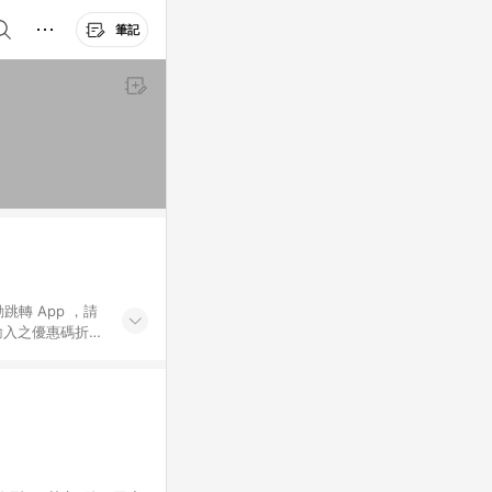
筆記
動跳轉 App ，請
輸入之優惠碼折
手動輸入之優惠
行為，不具贈點資
數將於出貨後 45 天
站上之商品規格、
 10. 點數紅包
PP 並完成訂單，不
。