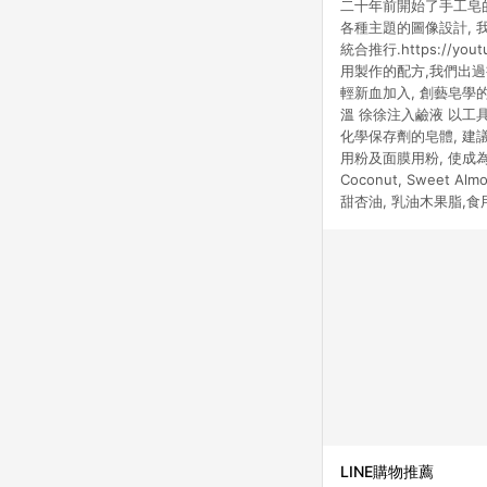
二十年前開始了手工皂的
各種主題的圖像設計, 
統合推行.https://
用製作的配方,我們出過書
輕新血加入, 創藝皂學的
溫 徐徐注入鹼液 以工具
化學保存劑的皂體, 建議
用粉及面膜用粉, 使成為具有
Coconut, Sweet Almo
甜杏油, 乳油木果脂,食
LINE購物推薦