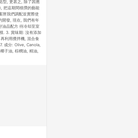
型, 更甚之, 除了因應
時, 把這期間積攢的藝能
厚的檔案匣我們調配並實際使
開發, 現在, 我們有年
製好油品配方 待冷却至室
 3. 賞味期: 沒有添加
 再利用攪拌機, 混合食
 Olive, Canola,
芥花油, 椰子油, 棕櫚油, 精油,