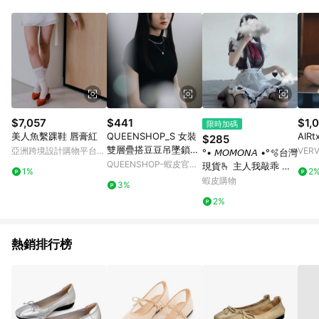
Android v4.6.0 / iOS v4.1.5 以上才具贈點資格。 7. 點數將於出
貨後 45 天後發送。 8. 群眾募資商品，禮物卡，開館保證金，補
運費，攤位費等不具贈點資格。 9. LINE 購物站上之商品規格、
顏色、價位、贈品如與 Pinkoi 商品資訊頁及購物車不符，以
Pinkoi 購物商品資訊頁及購物車標示為準。 10. 點數紅包使用規
則請以點數紅包活動說明為準。 11. 若於 LINE 購物前往 Pinkoi
頁面後才首次下載 Pinkoi APP 並完成訂單，不符合導購資格；承
上，首次下載 Pinkoi APP 後，需透過 LINE 購物前往 Pinkoi 頁
面，方享導購資格。
$7,057
$441
$1,
限時加碼
美人魚繫踝鞋 唇膏紅
QUEENSHOP_S 女裝
AIR
$285
雙層疊搭豆豆吊墜鎖骨
亞洲跨境設計購物平台
VER
°• 𝘔𝘖𝘔𝘖𝘕𝘈 •°🫧台灣
鍊兩件組項鍊 現+預
Pinkoi
QUEENSHOP-蝦皮官方
現貨🫰 主人我敲乖 女
1%
2
【07040396】
旗艦店
僕裝 性感 可愛 角色扮
蝦皮購物
3%
演 角色服 cos 女僕 睡
2%
衣 2426
熱銷排行榜