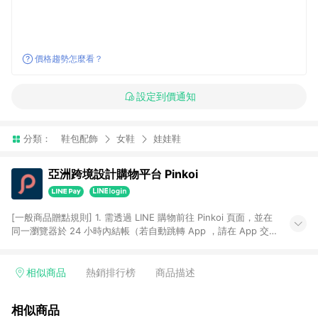
價格趨勢怎麼看？
設定到價通知
分類：
鞋包配飾
女鞋
娃娃鞋
亞洲跨境設計購物平台 Pinkoi
[一般商品贈點規則] 1. 需透過 LINE 購物前往 Pinkoi 頁面，並在
同一瀏覽器於 24 小時內結帳（若自動跳轉 App ，請在 App 交
易），才具點數回饋資格。 2. 點數回饋計算將扣除訂單金額中的
運費與金流手續費與手動輸入之優惠碼折扣。 3. LINE 購物點數
回饋訂單不得享有 Pinkoi 站方優惠，例如首購優惠，P coins，
相似商品
熱銷排行榜
商品描述
全站(不包含手動輸入之優惠碼)。 4. 透過 LINE 購物連結到
Pinkoi 以外之網站購買之商品不具贈點資格。 5. 取消訂單或退貨
相似商品
行為，不具贈點資格，部分退款不在此限。 6. APP 請更新至