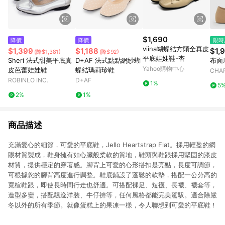
$1,690
降價
降價
限時
viina蝴蝶結方頭全真皮
$1,399
$1,188
$1,
(降$1,381)
(降$92)
平底娃娃鞋-杏
Sheri 法式甜美平底真
D+AF 法式點點網紗蝴
布面
Yahoo購物中心
皮芭蕾娃娃鞋
蝶結瑪莉珍鞋
CHAR
ROBINLO INC.
D+AF
1%
5
2%
1%
商品描述
充滿愛心的細節，可愛的平底鞋，Jello Heartstrap Flat。採用輕盈的網
眼材質製成，鞋身擁有如心臟般柔軟的質地，鞋頭與鞋跟採用堅固的漆皮
材質，提供穩定的穿著感。腳背上可愛的心形搭扣是亮點，長度可調節，
可根據您的腳背高度進行調整。鞋底鋪設了蓬鬆的軟墊，搭配一公分高的
寬楦鞋跟，即使長時間行走也舒適。可搭配裸足、短襪、長襪、襪套等，
造型多變，搭配飄逸洋裝、牛仔褲等，任何風格都能完美駕馭。適合除嚴
冬以外的所有季節。就像蛋糕上的果凍一樣，令人聯想到可愛的平底鞋！