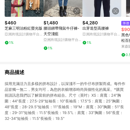
$460
$1,480
$4,280
降價
芝麻三明治粉紅螢光版
腰頭綁帶飛鼠牛仔褲-
出芽造型高腰褲
$90
天空淺藍
亞洲跨境設計購物平台
亞洲跨境設計購物平台
黑色
Pinkoi
Pinkoi
亞洲跨境設計購物平台
松百
1%
1%
Pinkoi
款潮
東森購
1%
男
0.
商品描述
採用充滿活力且多樣的拼布設計，以深淺不一的牛仔布拼製而成。每件作
品皆獨一無二，男女均可，為您的衣櫥增添時尚與個性化的風采。*購買
前請訊息我們以了解當前的拼布組合。尺寸（英吋）XS：肩寬：24"胸
圍：44"長度：27.5-29"短袖長：10"長袖長：17.5"S：肩寬：25"胸圍：
48"長度：28-29.5"短袖長：11"長袖長：19"M：肩寬：30"胸圍：51"長
度：29-31"短袖長：11.5"長袖長：19.5"L：肩寬：33"胸圍：56"長度：
32-34"短袖長：11.5"長袖長：19.5"