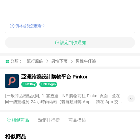
價格趨勢怎麼看？
設定到價通知
分類：
流行服飾
男性下著
男性牛仔褲
亞洲跨境設計購物平台 Pinkoi
[一般商品贈點規則] 1. 需透過 LINE 購物前往 Pinkoi 頁面，並在
同一瀏覽器於 24 小時內結帳（若自動跳轉 App ，請在 App 交
易），才具點數回饋資格。 2. 點數回饋計算將扣除訂單金額中的
運費與金流手續費與手動輸入之優惠碼折扣。 3. LINE 購物點數
回饋訂單不得享有 Pinkoi 站方優惠，例如首購優惠，P coins，
相似商品
熱銷排行榜
商品描述
全站(不包含手動輸入之優惠碼)。 4. 透過 LINE 購物連結到
Pinkoi 以外之網站購買之商品不具贈點資格。 5. 取消訂單或退貨
相似商品
行為，不具贈點資格，部分退款不在此限。 6. APP 請更新至