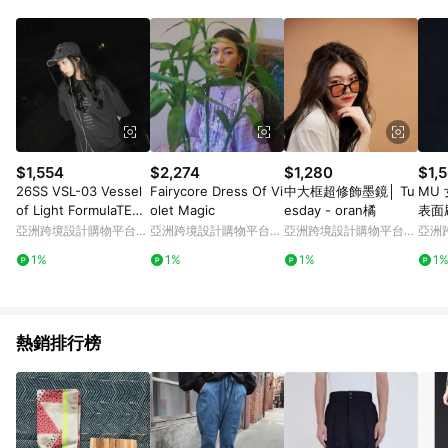
Android v4.6.0 / iOS v4.1.5 以上才具贈點資格。 7. 點數將於出
貨後 45 天後發送。 8. 群眾募資商品，禮物卡，開館保證金，補
運費，攤位費等不具贈點資格。 9. LINE 購物站上之商品規格、
顏色、價位、贈品如與 Pinkoi 商品資訊頁及購物車不符，以
Pinkoi 購物商品資訊頁及購物車標示為準。 10. 點數紅包使用規
則請以點數紅包活動說明為準。 11. 若於 LINE 購物前往 Pinkoi
頁面後才首次下載 Pinkoi APP 並完成訂單，不符合導購資格；承
上，首次下載 Pinkoi APP 後，需透過 LINE 購物前往 Pinkoi 頁
面，方享導購資格。
$1,554
$2,274
$1,280
$1,
26SS VSL-03 Vessel
Fairycore Dress Of Vi
中大框超修飾墨鏡│ Tu
MU 女仕 Lady s 系列
of Light FormulaTEE-
olet Magic
esday - oran橘
表面刷
深灰Shadow
鍍金
亞洲跨境設計購物平台
亞洲跨境設計購物平台
亞洲跨境設計購物平台
亞洲
Pinkoi
Pinkoi
Pinkoi
Pinko
1%
1%
1%
1
熱銷排行榜