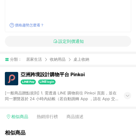
價格趨勢怎麼看？
設定到價通知
分類：
居家生活
收納用品
桌上收納
亞洲跨境設計購物平台 Pinkoi
[一般商品贈點規則] 1. 需透過 LINE 購物前往 Pinkoi 頁面，並在
同一瀏覽器於 24 小時內結帳（若自動跳轉 App ，請在 App 交
易），才具點數回饋資格。 2. 點數回饋計算將扣除訂單金額中的
運費與金流手續費與手動輸入之優惠碼折扣。 3. LINE 購物點數
回饋訂單不得享有 Pinkoi 站方優惠，例如首購優惠，P coins，
相似商品
熱銷排行榜
商品描述
全站(不包含手動輸入之優惠碼)。 4. 透過 LINE 購物連結到
Pinkoi 以外之網站購買之商品不具贈點資格。 5. 取消訂單或退貨
相似商品
行為，不具贈點資格，部分退款不在此限。 6. APP 請更新至