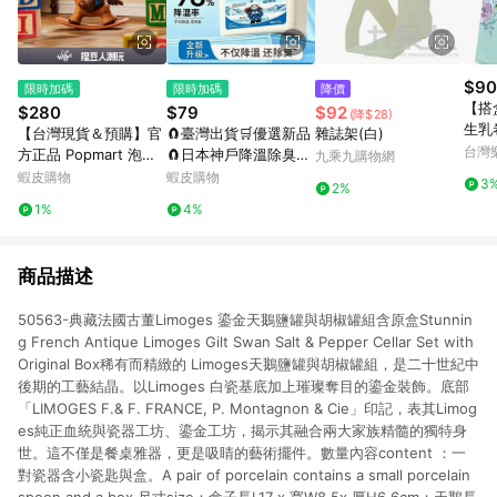
$90
限時加碼
限時加碼
降價
【搭
$280
$79
$92
(降$28)
生乳
【台灣現貨＆預購】官
🧲臺灣出貨🛒優選新品
雜誌架(白)
台灣
方正品 Popmart 泡泡
🧲日本神戶降溫除臭魔
九乘九購物網
瑪特 DIMOO WORLD
盒 除塵魔盒 空氣魔盒
蝦皮購物
蝦皮購物
3
2%
× PIXAR聯名系列手辦
淨化空氣 吸附粉塵去異
1%
4%
公仔盲盒禮物
味 除黴味 除塵 吸塵 淨
化
商品描述
50563-典藏法國古董Limoges 鎏金天鵝鹽罐與胡椒罐組含原盒Stunnin
g French Antique Limoges Gilt Swan Salt & Pepper Cellar Set with
Original Box稀有而精緻的 Limoges天鵝鹽罐與胡椒罐組，是二十世紀中
後期的工藝結晶。以Limoges 白瓷基底加上璀璨奪目的鎏金裝飾。底部
「LIMOGES F.& F. FRANCE, P. Montagnon & Cie」印記，表其Limog
es純正血統與瓷器工坊、鎏金工坊，揭示其融合兩大家族精髓的獨特身
世。這不僅是餐桌雅器，更是吸睛的藝術擺件。數量內容content ：一
對瓷器含小瓷匙與盒。A pair of porcelain contains a small porcelain