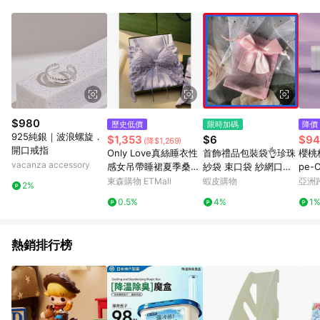
Android v4.6.0 / iOS v4.1.5 以上才具贈點資格。 7. 點數將於出
貨後 45 天後發送。 8. 群眾募資商品，禮物卡，開館保證金，補
運費，攤位費等不具贈點資格。 9. LINE 購物站上之商品規格、
顏色、價位、贈品如與 Pinkoi 商品資訊頁及購物車不符，以
Pinkoi 購物商品資訊頁及購物車標示為準。 10. 點數紅包使用規
則請以點數紅包活動說明為準。 11. 若於 LINE 購物前往 Pinkoi
頁面後才首次下載 Pinkoi APP 並完成訂單，不符合導購資格；承
上，首次下載 Pinkoi APP 後，需透過 LINE 購物前往 Pinkoi 頁
面，方享導購資格。
$980
歷史低價
限時加碼
降價
925純銀｜波浪螺旋．
$1,353
$6
$94
(降$1,269)
開口戒指
Only Love真絲睡衣性
首飾禮品包裝袋👌珍珠
櫻桃格
vacanza accessory
感女吊帶睡裙夏季桑蠶
紗袋 束口袋 紗網口紅
pe
絲睡袍禮盒送閨蜜秋冬
袋 蝴蝶結喜糖袋 禮品
東森購物 ETMall
蝦皮購物
亞洲
2%
袋 禮物包裝袋 飾品袋
Pinko
0.5%
4%
1
紗袋 手工皂包裝 糖果
袋
熱銷排行榜