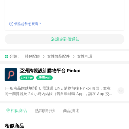
價格趨勢怎麼看？
設定到價通知
分類：
鞋包配飾
女性飾品配件
女性耳環
亞洲跨境設計購物平台 Pinkoi
[一般商品贈點規則] 1. 需透過 LINE 購物前往 Pinkoi 頁面，並在
同一瀏覽器於 24 小時內結帳（若自動跳轉 App ，請在 App 交
易），才具點數回饋資格。 2. 點數回饋計算將扣除訂單金額中的
運費與金流手續費與手動輸入之優惠碼折扣。 3. LINE 購物點數
回饋訂單不得享有 Pinkoi 站方優惠，例如首購優惠，P coins，
相似商品
熱銷排行榜
商品描述
全站(不包含手動輸入之優惠碼)。 4. 透過 LINE 購物連結到
Pinkoi 以外之網站購買之商品不具贈點資格。 5. 取消訂單或退貨
相似商品
行為，不具贈點資格，部分退款不在此限。 6. APP 請更新至