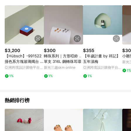
Android v4.6.0 / iOS v4.1.5 以上才具贈點資格。 7. 點數將於出
貨後 45 天後發送。 8. 群眾募資商品，禮物卡，開館保證金，補
運費，攤位費等不具贈點資格。 9. LINE 購物站上之商品規格、
顏色、價位、贈品如與 Pinkoi 商品資訊頁及購物車不符，以
Pinkoi 購物商品資訊頁及購物車標示為準。 10. 點數紅包使用規
則請以點數紅包活動說明為準。 11. 若於 LINE 購物前往 Pinkoi
頁面後才首次下載 Pinkoi APP 並完成訂單，不符合導購資格；承
上，首次下載 Pinkoi APP 後，需透過 LINE 購物前往 Pinkoi 頁
面，方享導購資格。
$3,200
$300
$355
$30
【Hübsch】-991522
轉珠系列｜方形啞鈴．
【年歲計畫 by 祥記】
小雛
撞色系方塊玻璃燭台 擺
單支 316L 鋼轉珠耳環
五年漬梅
新光三
飾 紙鎮
亞洲跨境設計購物平台
新光三越skm online
亞洲跨境設計購物平台
1
Pinkoi
Pinkoi
1%
1%
1%
熱銷排行榜