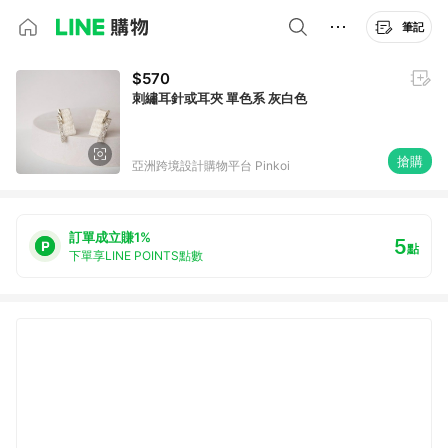
筆記
$570
刺繡耳針或耳夾 單色系 灰白色
搶購
亞洲跨境設計購物平台 Pinkoi
訂單成立賺1%
5
點
下單享LINE POINTS點數