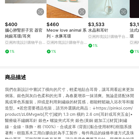
$400
$460
$3,533
$3,
腦心肺腎肝子宮 器官
Meow love animal 系
水晶和耳针
法式
純銀耳環/耳夾
列 - 水豚耳環
環
亞洲跨境設計購物平台
Pinkoi
亞洲跨境設計購物平台
亞洲跨境設計購物平台
亞洲
1%
Pinkoi
Pinkoi
Pinko
1%
1%
1
商品描述
我們在新設計中嘗試了橫向的尺寸，輕柔地貼合耳骨，讓耳周看起來更加
俐落。銀色與灰白色柔和的光澤，為春夏增添一抹清爽。無論是搭配休閒
風或單色系服裝，抑或是利用刺繡線的材質感，都能輕鬆融入浴衣等和服
造型。※若您需要禮品包裝，請另外選購此商品：↓https://pinkoi.com/
product/zL6Mvgwb[尺寸]縱約 1.3 cm 橫約 2.6 cm[耳針或耳夾五金]•
醫療級不鏽鋼耳針 銀色• 螺旋夾式耳夾 銀色(黃銅 鍍加工)[材質]刺繡
線・金線・珠飾・棉 (100%)・合成皮革 (背面)[黏合使用材料]樹脂系接
著劑・樹脂系木工用白膠由於為手工製作，每件商品的線條串連方式及珠