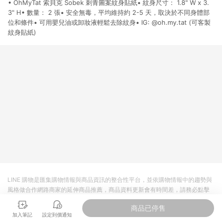
• OhMyTat 索貝克 Sobek 刺青圖案紋身貼紙• 紋身尺寸： 1.8" W x 3.
貨後 45 天後發送。 8. 群眾募資商品，禮物卡，開館保證金，補
運費，攤位費等不具贈點資格。 9. LINE 購物站上之商品規格、
3" H• 數量： 2 張• 安全無毒，平均維持約 2-5 天，取決於不同身體部
顏色、價位、贈品如與 Pinkoi 商品資訊頁及購物車不符，以
位和條件• 可用嬰兒油或卸妝液輕鬆去除紋身• IG: @oh.my.tat (可客製
Pinkoi 購物商品資訊頁及購物車標示為準。 10. 點數紅包使用規
紋身貼紙)
則請以點數紅包活動說明為準。 11. 若於 LINE 購物前往 Pinkoi
頁面後才首次下載 Pinkoi APP 並完成訂單，不符合導購資格；承
上，首次下載 Pinkoi APP 後，需透過 LINE 購物前往 Pinkoi 頁
面，方享導購資格。
LINE 購物是匯集購物情報與商品資訊的整合性平台，並依購物情報中的趨勢與
風格做合作網路商家的延伸商品推薦，商品資料更新會有時間差，請務必點擊
商品至各合作網路商家，確認現售價與購物條件，一切資訊以合作廠商網頁為
商品已停售
準。
加入筆記
設定到價通知