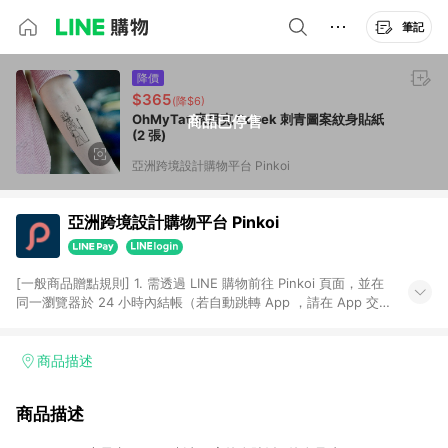
筆記
降價
$365
(降$6)
OhMyTat 索貝克 Sobek 刺青圖案紋身貼紙
商品已停售
(2 張)
亞洲跨境設計購物平台 Pinkoi
亞洲跨境設計購物平台 Pinkoi
[一般商品贈點規則] 1. 需透過 LINE 購物前往 Pinkoi 頁面，並在
同一瀏覽器於 24 小時內結帳（若自動跳轉 App ，請在 App 交
易），才具點數回饋資格。 2. 點數回饋計算將扣除訂單金額中的
運費與金流手續費與手動輸入之優惠碼折扣。 3. LINE 購物點數
回饋訂單不得享有 Pinkoi 站方優惠，例如首購優惠，P coins，
商品描述
全站(不包含手動輸入之優惠碼)。 4. 透過 LINE 購物連結到
Pinkoi 以外之網站購買之商品不具贈點資格。 5. 取消訂單或退貨
商品描述
行為，不具贈點資格，部分退款不在此限。 6. APP 請更新至
Android v4.6.0 / iOS v4.1.5 以上才具贈點資格。 7. 點數將於出