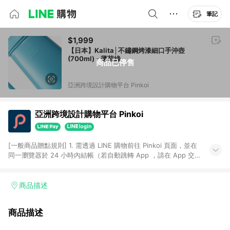
筆記
$1,999
【日本】Kalita│不鏽鋼烤漆細口手沖壺
(700ml) - 薄荷綠
商品已停售
亞洲跨境設計購物平台 Pinkoi
亞洲跨境設計購物平台 Pinkoi
[一般商品贈點規則] 1. 需透過 LINE 購物前往 Pinkoi 頁面，並在
同一瀏覽器於 24 小時內結帳（若自動跳轉 App ，請在 App 交
易），才具點數回饋資格。 2. 點數回饋計算將扣除訂單金額中的
運費與金流手續費與手動輸入之優惠碼折扣。 3. LINE 購物點數
回饋訂單不得享有 Pinkoi 站方優惠，例如首購優惠，P coins，
商品描述
全站(不包含手動輸入之優惠碼)。 4. 透過 LINE 購物連結到
Pinkoi 以外之網站購買之商品不具贈點資格。 5. 取消訂單或退貨
商品描述
行為，不具贈點資格，部分退款不在此限。 6. APP 請更新至
Android v4.6.0 / iOS v4.1.5 以上才具贈點資格。 7. 點數將於出