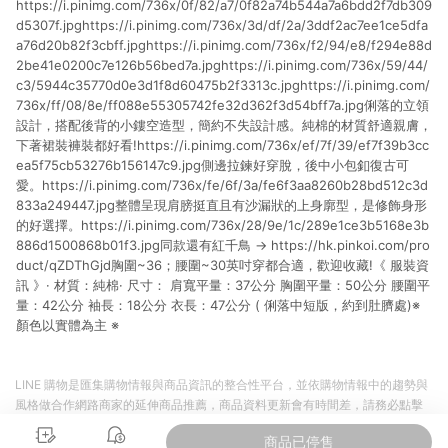
https://i.pinimg.com/736x/0f/82/a7/0f82a74b544a7a6bdd2f7db309
貨後 45 天後發送。 8. 群眾募資商品，禮物卡，開館保證金，補
運費，攤位費等不具贈點資格。 9. LINE 購物站上之商品規格、
d5307f.jpghttps://i.pinimg.com/736x/3d/df/2a/3ddf2ac7ee1ce5dfa
顏色、價位、贈品如與 Pinkoi 商品資訊頁及購物車不符，以
a76d20b82f3cbff.jpghttps://i.pinimg.com/736x/f2/94/e8/f294e88d
Pinkoi 購物商品資訊頁及購物車標示為準。 10. 點數紅包使用規
2be41e0200c7e126b56bed7a.jpghttps://i.pinimg.com/736x/59/44/
則請以點數紅包活動說明為準。 11. 若於 LINE 購物前往 Pinkoi
c3/5944c35770d0e3d1f8d60475b2f3313c.jpghttps://i.pinimg.com/
頁面後才首次下載 Pinkoi APP 並完成訂單，不符合導購資格；承
736x/ff/08/8e/ff088e55305742fe32d362f3d54bff7a.jpg俐落的立領
上，首次下載 Pinkoi APP 後，需透過 LINE 購物前往 Pinkoi 頁
設計，搭配後背的小鏤空造型，簡約不失設計感。純棉的材質舒適親膚，
面，方享導購資格。
下著裙裝褲裝都好看!https://i.pinimg.com/736x/ef/7f/39/ef7f39b3cc
ea5f75cb53276b156147c9.jpg側邊拉鍊好穿脫，後中小包釦復古可
愛。https://i.pinimg.com/736x/fe/6f/3a/fe6f3aa8260b28bd512c3d
833a249447.jpg整體呈現肩膀挺直且有沙漏狀的上身廓型，是修飾身形
的好選擇。https://i.pinimg.com/736x/28/9e/1c/289e1ce3b5168e3b
886d1500868b01f3.jpg同款還有紅千鳥 → https://hk.pinkoi.com/pro
duct/qZDThGjd胸圍~36；腰圍~30英吋穿都合適，歡迎收藏!《 服裝資
訊 》· 材質：純棉· 尺寸： 肩寬平量：37公分 胸圍平量：50公分 腰圍平
量：42公分 袖長：18公分 衣長：47公分 ( 俐落中短版，約到肚臍處)※
顏色以實體為主 ※
LINE 購物是匯集購物情報與商品資訊的整合性平台，並依購物情報中的趨勢與
風格做合作網路商家的延伸商品推薦，商品資料更新會有時間差，請務必點擊
商品至各合作網路商家，確認現售價與購物條件，一切資訊以合作廠商網頁為
商品已停售
準。