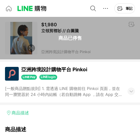
筆記
$1,980
立領剪褶衫 // 白圖騰
商品已停售
亞洲跨境設計購物平台 Pinkoi
亞洲跨境設計購物平台 Pinkoi
[一般商品贈點規則] 1. 需透過 LINE 購物前往 Pinkoi 頁面，並在
同一瀏覽器於 24 小時內結帳（若自動跳轉 App ，請在 App 交
易），才具點數回饋資格。 2. 點數回饋計算將扣除訂單金額中的
運費與金流手續費與手動輸入之優惠碼折扣。 3. LINE 購物點數
回饋訂單不得享有 Pinkoi 站方優惠，例如首購優惠，P coins，
商品描述
全站(不包含手動輸入之優惠碼)。 4. 透過 LINE 購物連結到
Pinkoi 以外之網站購買之商品不具贈點資格。 5. 取消訂單或退貨
商品描述
行為，不具贈點資格，部分退款不在此限。 6. APP 請更新至
Android v4.6.0 / iOS v4.1.5 以上才具贈點資格。 7. 點數將於出