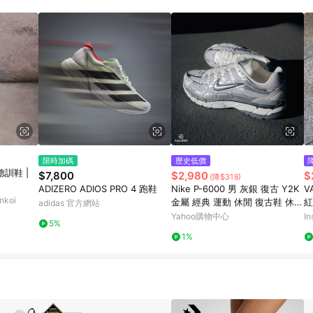
載 Pinkoi APP 後，需透過 LINE 購物前往 Pinkoi 頁面，方享導購資格
限時加碼
歷史低價
訓鞋 |
$7,800
$2,980
$
(降$318)
ADIZERO ADIOS PRO 4 跑鞋
Nike P-6000 男 灰銀 復古 Y2K
V
koi
金屬 經典 運動 休閒 復古鞋 休閒
紅
adidas 官方網站
鞋 CN0149-001
D
Yahoo購物中心
In
5%
1%