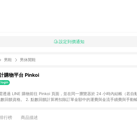
設定到價通知
男鞋
男休閒鞋
購物平台 Pinkoi
 需透過 LINE 購物前往 Pinkoi 頁面，並在同一瀏覽器於 24 小時內結帳（若自
具點數回饋資格。 2. 點數回饋計算將扣除訂單金額中的運費與金流手續費與手動
點數回饋訂單不得享有 Pinkoi 站方優惠，例如首購優惠，P coins，全站(不包含
E 購物連結到 Pinkoi 以外之網站購買之商品不具贈點資格。 5. 取消訂單或退貨
APP 請更新至Android v4.6.0 / iOS v4.1.5 以上才具贈點資格。 7. 點
排行榜
商品描述
資商品，禮物卡，開館保證金，補運費，攤位費等不具贈點資格。 9. LINE 購物
inkoi 商品資訊頁及購物車不符，以 Pinkoi 購物商品資訊頁及購物車標示為準。
明為準。 11. 若於 LINE 購物前往 Pinkoi 頁面後才首次下載 Pinkoi A