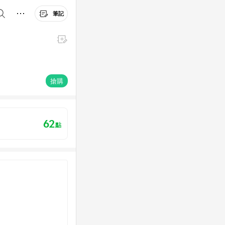
筆記
搶購
62
點