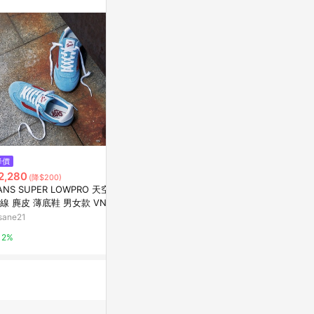
。
$10,242
降價
歷史低價
Acid Lace Lo
2,280
$2,260
(降$200)
(降$700)
酸性蕾絲德訓鞋
ANS SUPER LOWPRO 天空藍
NEW BALANCE 休閒鞋 NB 471
亞洲跨境設計購物
線 麂皮 薄底鞋 男女款 VN000
藍色 麂皮 復古鞋 男女 U471AO
83E2W
sane21
PChome 24h購物
1%
2%
1%