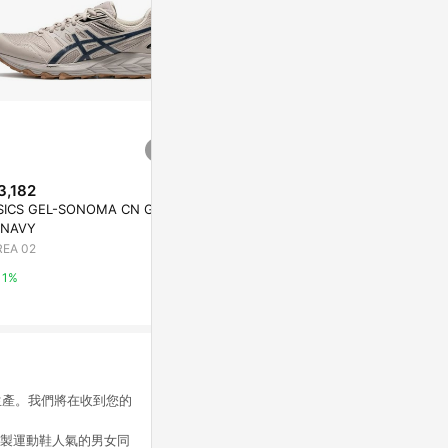
3,182
歷史低價
SICS GEL-SONOMA CN GRE
$2,940
$1,980
(雙重
(降$800)
 NAVY
男款淺灰褐色Mo
adidas x Disney Retropy E5 男
REA 02
水健走鞋|A6D
鞋 女鞋 灰 粉紅 休閒鞋 唐老鴨
迪士尼 愛迪達 JR0107
Timberland
Yahoo購物中心
1%
8%
1%
生產。我們將在收到您的
本製運動鞋人氣的男女同