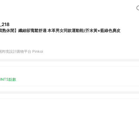
,218
成熟休閒】纖細卻寬鬆舒適 本革男女同款運動鞋/芥末黃×藍綠色麂皮
跨境設計購物平台 Pinkoi
OINTS點數