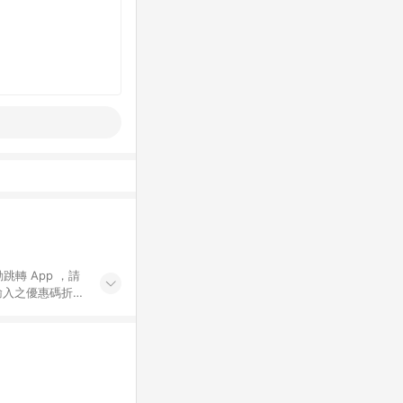
動跳轉 App ，請
輸入之優惠碼折
手動輸入之優惠
行為，不具贈點資
數將於出貨後 45 天
站上之商品規格、
 10. 點數紅包
PP 並完成訂單，不