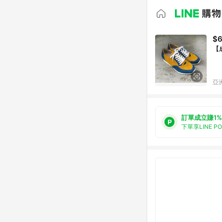
$6
【
亞洲
訂單成立賺1%
下單享LINE P