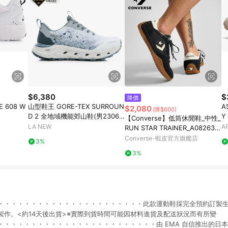
$6,380
$
降價
 608 W
山型鞋王 GORE-TEX SURROUN
A
$2,080
(降$600)
D 2 全地域機能郊山鞋(男23061
Y
【Converse】低筒休閒鞋_中性_
4540)
LA NEW
A
RUN STAR TRAINER_A08263C
黑色德訓鞋 韓星同款 官方旗艦店
Converse-蝦皮官方旗艦店
3%
3%
・・・・・・・・・・・・・・・・・・・・・・此款運動鞋採完全預約訂製
製作。<約14天後出貨>※實際到貨時間可能因材料進貨及配送狀況而有所變
・・・・・・・・・・・・・・・・・・・・・・・・由 EMA 自信推出的日