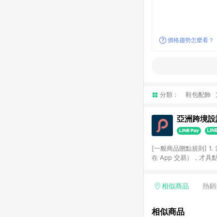
價格趨勢怎麼看？
分類：
鞋包配飾
亞洲跨境設計
[一般商品贈點規則] 1.
在 App 交易），才
扣。 3. LINE 購物
碼)。 4. 透過 LIN
格，部分退款不在此限。 6. 
相似商品
熱銷
後發送。 8. 群眾募
顏色、價位、贈品如與 P
相似商品
使用規則請以點數紅包活動說