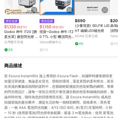
$690
$20
歷史低價
歷史低價
(少量現貨) SELFIE LIG
鼎鴻
$1,120
$1,150
(降$70)
(降$150)
HT 磁吸LED補光燈
頂閃
Godox 神牛 iT20 [贈
現貨~Godox 神牛 iT2
保護
ADAM 亞果元素
Yah
柔光罩] 微型閃光燈 黑
0 TTL 小型 機頂閃光燈
燈 適
色 銀色 TTL 機頂閃光
公司貨 C/N/F/S/O
台灣樂天市場
Yahoo購物中心
4%
0
燈 C N S F O R 公司貨
3%
0%
◎相機專家◎
商品描述
當 Escura Instant60s 接上專用的 Escura Flash，拍攝即時膠卷變得更
加靈活與便捷。無論是在背光、昏暗的環境，還是黃昏的柔和燈光，甚至
在浪漫的餐廳或熱鬧的派對中，您都能輕鬆捕捉到色彩鮮豔的瞬間。專業
的閃光燈設計，讓每一張拍立得照片都充滿生動的色彩和細緻的細節，無
論何時何地，隨時為您的回憶增添光彩。讓 Escura Instant60s 成為您
拍攝冒險的最佳夥伴，捕捉生活的每一個精彩瞬間。規格產色：黑色電
源：一枚 AAA 電池閃光指數：4/13 (ISO 800, 米/英尺)充電時間：3 秒
~ 10 秒 (使用新電池)閃光燈有效範圍：最遠 3 m電池壽命：使用 新電池