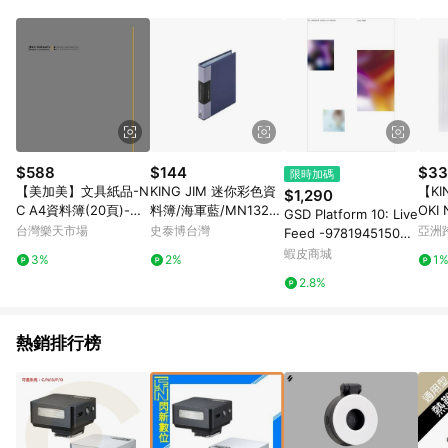
Android v4.6.0 / iOS v4.1.5 以上才具贈點資格。 7. 點數將於出
貨後 45 天後發送。 8. 群眾募資商品，禮物卡，開館保證金，補
運費，攤位費等不具贈點資格。 9. LINE 購物站上之商品規格、
顏色、價位、贈品如與 Pinkoi 商品資訊頁及購物車不符，以
Pinkoi 購物商品資訊頁及購物車標示為準。 10. 點數紅包使用規
則請以點數紅包活動說明為準。 11. 若於 LINE 購物前往 Pinkoi
頁面後才首次下載 Pinkoi APP 並完成訂單，不符合導購資格；承
上，首次下載 Pinkoi APP 後，需透過 LINE 購物前往 Pinkoi 頁
面，方享導購資格。
$588
$144
$33
限時加碼
【美加美】文具紙品-N
KING JIM 迷你彩色資
【KI
$1,290
C A4資料簿(20頁)-灰
料簿/海軍藍/MN132C-
OKI
GSD Platform 10: Live
AG2004/12本入【APP
NV
補充
台灣樂天市場
史泰博台灣
亞洲
Feed -978194515060
滿額下單10%點數(單一
Pinko
9 英文設計書 [建築人
蝦皮商城
3%
2%
1
帳號最高1500點)】8/3
設計人的店-上博圖書]
2.8%
1止
熱銷排行榜