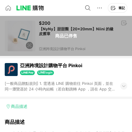
筆記
$200
【NyNy】甜甜圈【20×20mm】Niini 的橡
皮擦章
商品已停售
亞洲跨境設計購物平台 Pinkoi
亞洲跨境設計購物平台 Pinkoi
[一般商品贈點規則] 1. 需透過 LINE 購物前往 Pinkoi 頁面，並在
同一瀏覽器於 24 小時內結帳（若自動跳轉 App ，請在 App 交
易），才具點數回饋資格。 2. 點數回饋計算將扣除訂單金額中的
運費與金流手續費與手動輸入之優惠碼折扣。 3. LINE 購物點數
回饋訂單不得享有 Pinkoi 站方優惠，例如首購優惠，P coins，
商品描述
全站(不包含手動輸入之優惠碼)。 4. 透過 LINE 購物連結到
Pinkoi 以外之網站購買之商品不具贈點資格。 5. 取消訂單或退貨
商品描述
行為，不具贈點資格，部分退款不在此限。 6. APP 請更新至
Android v4.6.0 / iOS v4.1.5 以上才具贈點資格。 7. 點數將於出