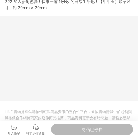
222 加入新角色囉！快來一窺 NyNy 的日常生活吧！【甜甜圈】印章尺
貨後 45 天後發送。 8. 群眾募資商品，禮物卡，開館保證金，補
運費，攤位費等不具贈點資格。 9. LINE 購物站上之商品規格、
寸...約 20mm × 20mm
顏色、價位、贈品如與 Pinkoi 商品資訊頁及購物車不符，以
Pinkoi 購物商品資訊頁及購物車標示為準。 10. 點數紅包使用規
則請以點數紅包活動說明為準。 11. 若於 LINE 購物前往 Pinkoi
頁面後才首次下載 Pinkoi APP 並完成訂單，不符合導購資格；承
上，首次下載 Pinkoi APP 後，需透過 LINE 購物前往 Pinkoi 頁
面，方享導購資格。
LINE 購物是匯集購物情報與商品資訊的整合性平台，並依購物情報中的趨勢與
風格做合作網路商家的延伸商品推薦，商品資料更新會有時間差，請務必點擊
商品至各合作網路商家，確認現售價與購物條件，一切資訊以合作廠商網頁為
商品已停售
準。
加入筆記
設定到價通知