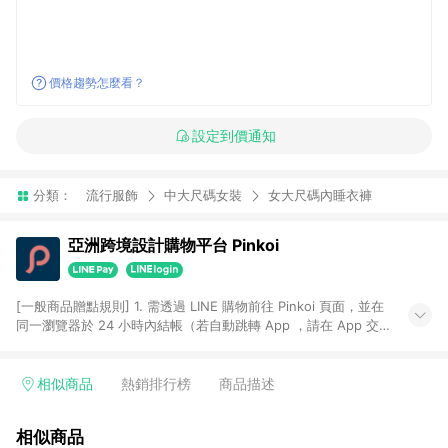
價格趨勢怎麼看？
設定到價通知
分類：
流行服飾
中大尺碼女裝
女大尺碼內睡衣褲
亞洲跨境設計購物平台 Pinkoi
[一般商品贈點規則] 1. 需透過 LINE 購物前往 Pinkoi 頁面，並在
同一瀏覽器於 24 小時內結帳（若自動跳轉 App ，請在 App 交
易），才具點數回饋資格。 2. 點數回饋計算將扣除訂單金額中的
運費與金流手續費與手動輸入之優惠碼折扣。 3. LINE 購物點數
回饋訂單不得享有 Pinkoi 站方優惠，例如首購優惠，P coins，
相似商品
熱銷排行榜
商品描述
全站(不包含手動輸入之優惠碼)。 4. 透過 LINE 購物連結到
Pinkoi 以外之網站購買之商品不具贈點資格。 5. 取消訂單或退貨
相似商品
行為，不具贈點資格，部分退款不在此限。 6. APP 請更新至