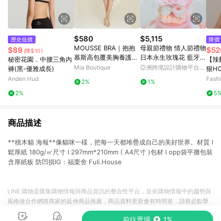
$580
$5,115
歷史低價
降價
MOUSSE BRA｜抱抱
母親節禮物 情人節禮物
$89
$52
(降$10)
慕斯高包覆美胸養護無
日本永生玫瑰花 藍牙音
秘密花園．中腰三角內
【辣
痕無鋼圈內衣
箱
Mia Boutique
亞洲跨境設計購物平台
褲(黑-優雅成長)
狠HO
Pinkoi
平口
Anden Hud
Fash
2%
1%
2%
5
商品描述
**積木貓 海報**像貓咪一樣，把每一天都堆疊成自己的美好世界。材質 l
鬆厚紙 180g/㎡尺寸 l 297mm*210mm ( A4尺寸 )包材 l opp袋平攤包裝
含厚紙板 防凹損IG：福栗舍 Fuli.House
LINE 購物是匯集購物情報與商品資訊的整合性平台，並依購物情報中的趨勢與
風格做合作網路商家的延伸商品推薦，商品資料更新會有時間差，請務必點擊
商品至各合作網路商家，確認現售價與購物條件，一切資訊以合作廠商網頁為
前往賣場
1%
準。