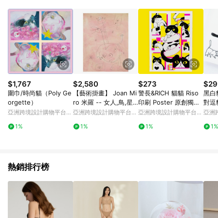
Android v4.6.0 / iOS v4.1.5 以上才具贈點資格。 7. 點數將於出
貨後 45 天後發送。 8. 群眾募資商品，禮物卡，開館保證金，補
運費，攤位費等不具贈點資格。 9. LINE 購物站上之商品規格、
顏色、價位、贈品如與 Pinkoi 商品資訊頁及購物車不符，以
Pinkoi 購物商品資訊頁及購物車標示為準。 10. 點數紅包使用規
則請以點數紅包活動說明為準。 11. 若於 LINE 購物前往 Pinkoi
頁面後才首次下載 Pinkoi APP 並完成訂單，不符合導購資格；承
上，首次下載 Pinkoi APP 後，需透過 LINE 購物前往 Pinkoi 頁
面，方享導購資格。
$1,767
$2,580
$273
$29
圍巾/時尚貓（Poly Ge
【藝術掛畫】 Joan Mi
警長&RICH 貓貓 Riso
黑白
orgette）
ro 米羅 -- 女人,鳥,星
印刷 Poster 原創獨立
對逗
星
海報
貼紙
亞洲跨境設計購物平台
亞洲跨境設計購物平台
亞洲跨境設計購物平台
亞洲
Pinkoi
Pinkoi
Pinkoi
Pinko
1%
1%
1%
1
熱銷排行榜