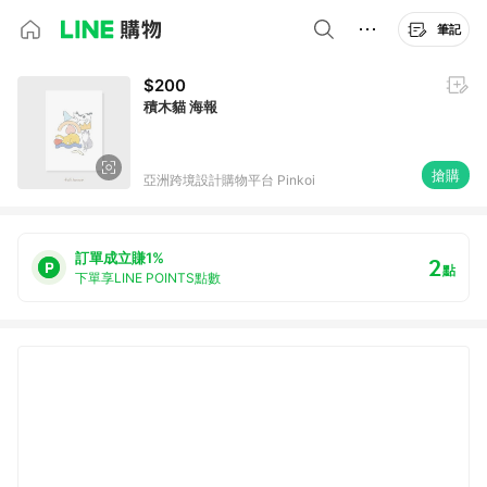
筆記
$200
積木貓 海報
搶購
亞洲跨境設計購物平台 Pinkoi
訂單成立賺1%
2
點
下單享LINE POINTS點數