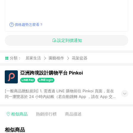
價格趨勢怎麼看？
設定到價通知
分類：
居家生活
園藝植作
花架盆器
亞洲跨境設計購物平台 Pinkoi
[一般商品贈點規則] 1. 需透過 LINE 購物前往 Pinkoi 頁面，並在
同一瀏覽器於 24 小時內結帳（若自動跳轉 App ，請在 App 交
易），才具點數回饋資格。 2. 點數回饋計算將扣除訂單金額中的
運費與金流手續費與手動輸入之優惠碼折扣。 3. LINE 購物點數
回饋訂單不得享有 Pinkoi 站方優惠，例如首購優惠，P coins，
相似商品
熱銷排行榜
商品描述
全站(不包含手動輸入之優惠碼)。 4. 透過 LINE 購物連結到
Pinkoi 以外之網站購買之商品不具贈點資格。 5. 取消訂單或退貨
相似商品
行為，不具贈點資格，部分退款不在此限。 6. APP 請更新至