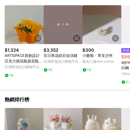
Android v4.6.0 / iOS v4.1.5 以上才具贈點資格。 7. 點數將於出
貨後 45 天後發送。 8. 群眾募資商品，禮物卡，開館保證金，補
運費，攤位費等不具贈點資格。 9. LINE 購物站上之商品規格、
顏色、價位、贈品如與 Pinkoi 商品資訊頁及購物車不符，以
Pinkoi 購物商品資訊頁及購物車標示為準。 10. 點數紅包使用規
則請以點數紅包活動說明為準。 11. 若於 LINE 購物前往 Pinkoi
頁面後才首次下載 Pinkoi APP 並完成訂單，不符合導購資格；承
上，首次下載 Pinkoi APP 後，需透過 LINE 購物前往 Pinkoi 頁
面，方享導購資格。
$1,324
$3,552
$300
降價
ARTISPACE原創設計
百日寒花鋯石短項鏈
小雛菊・單支沙夾
$99
亞克力插花瓶器花瓶擺
亞洲跨境設計購物平台
新光三越skm online
agne
件
Pinkoi
亞洲跨境設計購物平台
白鋼
1%
1%
Pinkoi
Yah
1%
0.
熱銷排行榜