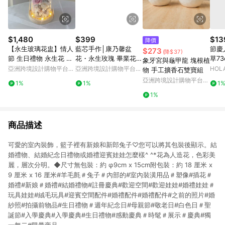
$1,480
$399
$13
降價
【永生玻璃花盅】情人
藍芯手作│康乃馨盆
節慶
$273
(降$37)
節 生日禮物 永生花 玻
花・永生玫瑰 畢業花束
草73
象牙宮與龜甲龍 塊根植
璃盅罩 永生玻璃花盅
生日禮物 母親節禮盒
亞洲跨境設計購物平台
亞洲跨境設計購物平台
HOL
物 手工擴香石雙寶組
Pinkoi
Pinkoi
亞洲跨境設計購物平台
1%
1%
1
Pinkoi
1%
商品描述
可愛的室內裝飾，籃子裡有新娘和新郎兔子♡您可以將其包裝後顯示。結
婚禮物、結婚紀念日禮物或婚禮迎賓娃娃怎麼樣^ ^*花為人造花，色彩美
麗，層次分明。◆尺寸無包裝：約 φ9cm x 15cm附包裝：約 18 厘米 x
9 厘米 x 16 厘米#羊毛氈＃兔子＃內部的#室內裝潢用品＃塑像#插花＃
婚禮#新娘＃婚禮#結婚禮物#註冊慶典#歡迎空間#歡迎娃娃#婚禮娃娃＃
玩具娃娃#絨毛玩具#迎賓空間配件#婚禮配件#婚禮配件#之前的照片#婚
紗照#拍攝前物品#生日禮物＃週年紀念日#母親節#敬老日#白色日＃聖
誕節#入學慶典#入學慶典#生日禮物#感動慶典＃時髦＃展示＃慶典#獨