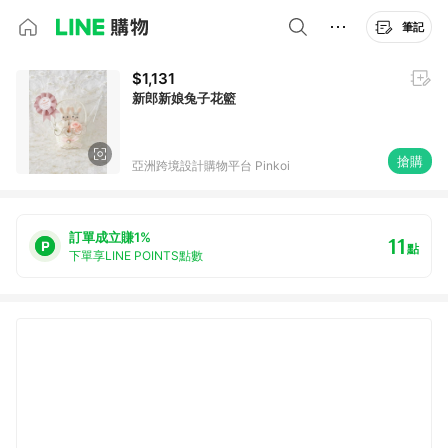
筆記
$1,131
新郎新娘兔子花籃
搶購
亞洲跨境設計購物平台 Pinkoi
訂單成立賺1%
11
點
下單享LINE POINTS點數