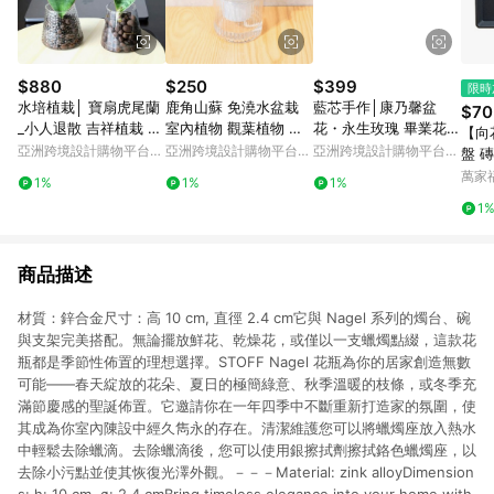
$880
$250
$399
限時
水培植栽│ 寶扇虎尾蘭
鹿角山蘇 免澆水盆栽
藍芯手作│康乃馨盆
$70
_小人退散 吉祥植栽 室
室內植物 觀葉植物 禮
花・永生玫瑰 畢業花束
【向
內植物 辦公室盆栽
物 辦公室小物
生日禮物 母親節禮盒
亞洲跨境設計購物平台
亞洲跨境設計購物平台
亞洲跨境設計購物平台
盤 磚
Pinkoi
Pinkoi
Pinkoi
萬家
1%
1%
1%
1
商品描述
材質：鋅合金尺寸：高 10 cm, 直徑 2.4 cm它與 Nagel 系列的燭台、碗
與支架完美搭配。無論擺放鮮花、乾燥花，或僅以一支蠟燭點綴，這款花
瓶都是季節性佈置的理想選擇。STOFF Nagel 花瓶為你的居家創造無數
可能——春天綻放的花朵、夏日的極簡綠意、秋季溫暖的枝條，或冬季充
滿節慶感的聖誕佈置。它邀請你在一年四季中不斷重新打造家的氛圍，使
其成為你室內陳設中經久雋永的存在。清潔維護您可以將蠟燭座放入熱水
中輕鬆去除蠟滴。去除蠟滴後，您可以使用銀擦拭劑擦拭鉻色蠟燭座，以
去除小污點並使其恢復光澤外觀。－－－Material: zink alloyDimension