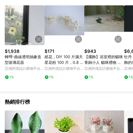
Android v4.6.0 / iOS v4.1.5 以上才具贈點資格。 7. 點數將於出
貨後 45 天後發送。 8. 群眾募資商品，禮物卡，開館保證金，補
運費，攤位費等不具贈點資格。 9. LINE 購物站上之商品規格、
顏色、價位、贈品如與 Pinkoi 商品資訊頁及購物車不符，以
Pinkoi 購物商品資訊頁及購物車標示為準。 10. 點數紅包使用規
則請以點數紅包活動說明為準。 11. 若於 LINE 購物前往 Pinkoi
頁面後才首次下載 Pinkoi APP 並完成訂單，不符合導購資格；承
上，首次下載 Pinkoi APP 後，需透過 LINE 購物前往 Pinkoi 頁
面，方享導購資格。
$1,938
$171
$943
$6,
轉彎-曲線透明抽象造
紙花，DIY 100 片滿天
【擺飾】浴室裡的貓咪
牡丹
型玻璃花器
星花粉 100 片，0.8 厘
青銅小人 貓咪禮物 獨
飾的
米。象牙色
一無二
亞洲跨境設計購物平台
亞洲跨境設計購物平台
亞洲跨境設計購物平台
亞洲
Pinkoi
Pinkoi
Pinkoi
Pinko
1%
1%
1%
1
熱銷排行榜