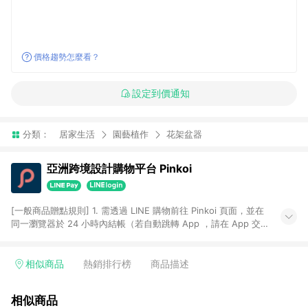
價格趨勢怎麼看？
設定到價通知
分類：
居家生活
園藝植作
花架盆器
亞洲跨境設計購物平台 Pinkoi
[一般商品贈點規則] 1. 需透過 LINE 購物前往 Pinkoi 頁面，並在
同一瀏覽器於 24 小時內結帳（若自動跳轉 App ，請在 App 交
易），才具點數回饋資格。 2. 點數回饋計算將扣除訂單金額中的
運費與金流手續費與手動輸入之優惠碼折扣。 3. LINE 購物點數
回饋訂單不得享有 Pinkoi 站方優惠，例如首購優惠，P coins，
相似商品
熱銷排行榜
商品描述
全站(不包含手動輸入之優惠碼)。 4. 透過 LINE 購物連結到
Pinkoi 以外之網站購買之商品不具贈點資格。 5. 取消訂單或退貨
相似商品
行為，不具贈點資格，部分退款不在此限。 6. APP 請更新至