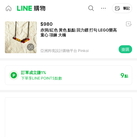
筆記
$980
赤洞/紅色 黃色 點點 回力鏢 打勾 LEGO樂高
童心 項鍊 大橋
搶購
亞洲跨境設計購物平台 Pinkoi
訂單成立賺1%
9
點
下單享LINE POINTS點數