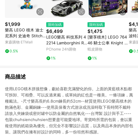
$1,999
$4,
限時加碼
限時加碼
樂高 LEGO 積木 迪士
樂高 
$6,499
$1,475
尼系列 史迪奇 Stitch 4
波特
LEGO樂高 科技系列 4
[樂享積木] LEGO 764
3249
茲火車
東森購物 ETMall
東森購
2214 Lamborghini Re
46 騎士公車 Knight B
vuelto 超級跑車
us Adventure 哈利波
PChome 24h購物
蝦皮購物
0.5%
0.
特系列
1%
1%
商品描述
使用LEGO積木拼接想像，獻給喜歡充滿變化的你。上面的黃藍積木點都
可拆卸、可相疊、可以反過來戴，或單純的紅也是一種美。一條項鍊，萬
種戴法。-尺寸樂高長約6.8cm鍊長約52cm--材質使用LEGO樂高積木的
飽滿色彩、金屬銅鍊---使用及保養方式游泳或洗澡時取下長時間不戴時
請放入夾鍊袋或密封罐中以防金屬的自然氧化---台灣製 設計與手工----
包裝chuhsienchuhsien想要盡可能愛地球。寄貨時所需的包裝，會以重
複使用的紙箱袋為優先，但完全不影響設計品質，以及商品本身的內部包
裝。讓我們在擁有好設計的同時，多一份坦然和感謝。