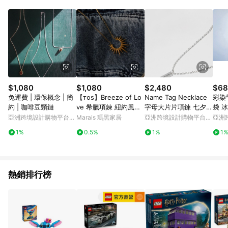
Android v4.6.0 / iOS v4.1.5 以上才具贈點資格。 7. 點數將於出
貨後 45 天後發送。 8. 群眾募資商品，禮物卡，開館保證金，補
運費，攤位費等不具贈點資格。 9. LINE 購物站上之商品規格、
顏色、價位、贈品如與 Pinkoi 商品資訊頁及購物車不符，以
Pinkoi 購物商品資訊頁及購物車標示為準。 10. 點數紅包使用規
則請以點數紅包活動說明為準。 11. 若於 LINE 購物前往 Pinkoi
頁面後才首次下載 Pinkoi APP 並完成訂單，不符合導購資格；承
上，首次下載 Pinkoi APP 後，需透過 LINE 購物前往 Pinkoi 頁
面，方享導購資格。
$1,080
$1,080
$2,480
$68
免運費 | 環保概念 | 簡
【ᴛᴏs】Breeze of Lo
Name Tag Necklace
彩染
約 | 咖啡豆頸鏈
ve 希臘項鍊 紐約風金
字母大片片項鍊 七夕
袋 
屬飾品
情人節 聖誕 交換禮物
瓶
亞洲跨境設計購物平台
Marais 瑪黑家居
亞洲跨境設計購物平台
亞洲
Pinkoi
Pinkoi
Pinko
1%
0.5%
1%
1
熱銷排行榜