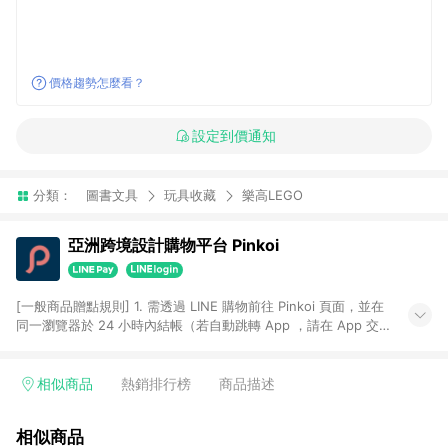
價格趨勢怎麼看？
設定到價通知
分類：
圖書文具
玩具收藏
樂高LEGO
亞洲跨境設計購物平台 Pinkoi
[一般商品贈點規則] 1. 需透過 LINE 購物前往 Pinkoi 頁面，並在
同一瀏覽器於 24 小時內結帳（若自動跳轉 App ，請在 App 交
易），才具點數回饋資格。 2. 點數回饋計算將扣除訂單金額中的
運費與金流手續費與手動輸入之優惠碼折扣。 3. LINE 購物點數
回饋訂單不得享有 Pinkoi 站方優惠，例如首購優惠，P coins，
相似商品
熱銷排行榜
商品描述
全站(不包含手動輸入之優惠碼)。 4. 透過 LINE 購物連結到
Pinkoi 以外之網站購買之商品不具贈點資格。 5. 取消訂單或退貨
相似商品
行為，不具贈點資格，部分退款不在此限。 6. APP 請更新至