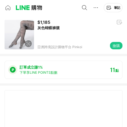
筆記
$1,185
灰色蝴蝶褲襪
搶購
亞洲跨境設計購物平台 Pinkoi
訂單成立賺1%
11
點
下單享LINE POINTS點數