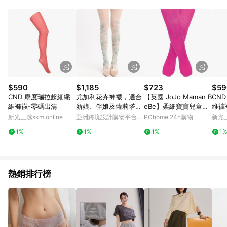
Android v4.6.0 / iOS v4.1.5 以上才具贈點資格。 7. 點數將於出
貨後 45 天後發送。 8. 群眾募資商品，禮物卡，開館保證金，補
運費，攤位費等不具贈點資格。 9. LINE 購物站上之商品規格、
顏色、價位、贈品如與 Pinkoi 商品資訊頁及購物車不符，以
Pinkoi 購物商品資訊頁及購物車標示為準。 10. 點數紅包使用規
則請以點數紅包活動說明為準。 11. 若於 LINE 購物前往 Pinkoi
頁面後才首次下載 Pinkoi APP 並完成訂單，不符合導購資格；承
上，首次下載 Pinkoi APP 後，需透過 LINE 購物前往 Pinkoi 頁
面，方享導購資格。
$590
$1,185
$723
$59
CND 康度瑞拉超細纖
尤加利花卉褲襪，適合
【英國 JoJo Maman B
CN
維褲襪-零碼出清
新娘、伴娘及蘿莉塔風
eBe】柔細寶寶兒童內
維褲
格穿搭
搭褲襪/保暖襪_覆盆子
新光三越skm online
亞洲跨境設計購物平台
PChome 24h購物
新光三
(JJT009)
Pinkoi
1%
1%
1%
1
熱銷排行榜