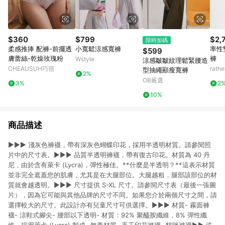
$360
$799
$2,
限時加碼
柔感推捧 配褲-前擺透
小寬鬆涼感寬褲
率性
$599
膚蕾絲-乾燥玫瑰粉
褲
Wstyle
涼感皺皺紋理鬆緊腰造
CHEAUSUH巧宿
rat
型抽繩顯瘦寬褲
2%
OB嚴選
3%
2
10%
商品描述
►►► 淺灰色褲襪，帶有深灰色蝴蝶印花，採用半透明材質。請參閱照
片中的尺寸表。►►► 品質半透明褲襪，帶有復古印花。材質為 40 丹
尼，由於含有萊卡 (Lycra)，彈性極佳。**什麼是半透明？**這表示材質
並非完全遮蓋您的肌膚，尤其是在大腿部位。大腿越粗，腿部該部位的材
質就會越透明。►►► 尺寸提供 S-XL 尺寸。請參閱尺寸表（最後一張圖
片），因為它可能與其他品牌的尺寸不同。如果您介於兩個尺寸之間，請
選擇較大的尺寸。此設計亦有兒童尺寸可供選擇。►►► 材質- 霧面褲
襪- 涼鞋式腳尖- 腰部以下透明- 材質：92% 聚醯胺纖維，8% 彈性纖