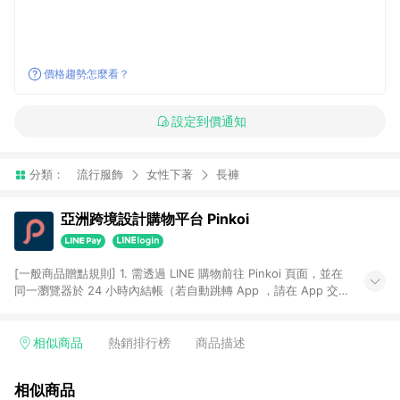
價格趨勢怎麼看？
設定到價通知
分類：
流行服飾
女性下著
長褲
亞洲跨境設計購物平台 Pinkoi
[一般商品贈點規則] 1. 需透過 LINE 購物前往 Pinkoi 頁面，並在
同一瀏覽器於 24 小時內結帳（若自動跳轉 App ，請在 App 交
易），才具點數回饋資格。 2. 點數回饋計算將扣除訂單金額中的
運費與金流手續費與手動輸入之優惠碼折扣。 3. LINE 購物點數
回饋訂單不得享有 Pinkoi 站方優惠，例如首購優惠，P coins，
相似商品
熱銷排行榜
商品描述
全站(不包含手動輸入之優惠碼)。 4. 透過 LINE 購物連結到
Pinkoi 以外之網站購買之商品不具贈點資格。 5. 取消訂單或退貨
相似商品
行為，不具贈點資格，部分退款不在此限。 6. APP 請更新至