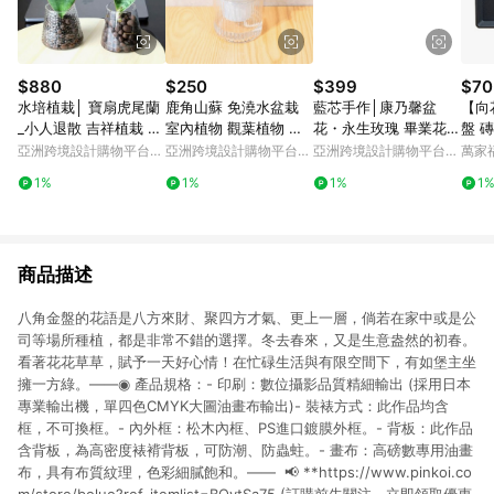
$880
$250
$399
$70
水培植栽│ 寶扇虎尾蘭
鹿角山蘇 免澆水盆栽
藍芯手作│康乃馨盆
【向
_小人退散 吉祥植栽 室
室內植物 觀葉植物 禮
花・永生玫瑰 畢業花束
盤 磚
內植物 辦公室盆栽
物 辦公室小物
生日禮物 母親節禮盒
亞洲跨境設計購物平台
亞洲跨境設計購物平台
亞洲跨境設計購物平台
萬家
Pinkoi
Pinkoi
Pinkoi
1%
1%
1%
1
商品描述
八角金盤的花語是八方來財、聚四方才氣、更上一層，倘若在家中或是公
司等場所種植，都是非常不錯的選擇。冬去春來，又是生意盎然的初春。
看著花花草草，賦予一天好心情！在忙碌生活與有限空間下，有如堡主坐
擁一方綠。——◉ 產品規格：- 印刷：數位攝影品質精細輸出 (採用日本
專業輸出機，單四色CMYK大圖油畫布輸出)- 裝裱方式：此作品均含
框，不可換框。- 內外框：松木內框、PS進口鍍膜外框。- 背板：此作品
含背板，為高密度裱褙背板，可防潮、防蟲蛀。- 畫布：高磅數專用油畫
布，具有布質紋理，色彩細膩飽和。—— 📢 **https://www.pinkoi.co