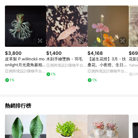
Android v4.6.0 / iOS v4.1.5 以上才具贈點資格。 7. 點數將於出
貨後 45 天後發送。 8. 群眾募資商品，禮物卡，開館保證金，補
運費，攤位費等不具贈點資格。 9. LINE 購物站上之商品規格、
顏色、價位、贈品如與 Pinkoi 商品資訊頁及購物車不符，以
Pinkoi 購物商品資訊頁及購物車標示為準。 10. 點數紅包使用規
則請以點數紅包活動說明為準。 11. 若於 LINE 購物前往 Pinkoi
頁面後才首次下載 Pinkoi APP 並完成訂單，不符合導購資格；承
上，首次下載 Pinkoi APP 後，需透過 LINE 購物前往 Pinkoi 頁
面，方享導購資格。
$3,800
$1,400
$4,168
$69
皮革製 P.willinckii mo
木刻手繪墜飾 - 羽毛
【誕生花燈】3月・扶
花影
onlight月光鹿角蕨相框
桑花。小夜燈。生日禮
亞洲跨境設計購物平台
Yah
_送禮/收藏
物
Pinkoi
亞洲跨境設計購物平台
亞洲跨境設計購物平台
1%
0
Pinkoi
Pinkoi
1%
1%
熱銷排行榜