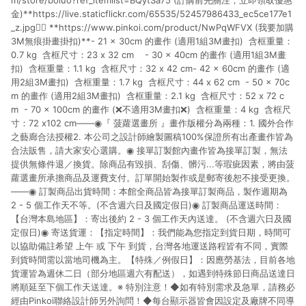
m/store/boluo?ref_itemlist=BQytSa75 (訂購前先關注，立即領取優惠
金)**https://live.staticflickr.com/65535/52457986433_ec5ce177e1
_z.jpg🙋‍♂️ **https://www.pinkoi.com/product/NwPqWFVX (我要加購
3M無痕掛畫掛扣)**- 21 x 30cm 的畫作 (適用1組3M畫扣) 含框重量：
0.7 kg 含框尺寸：23 x 32 cm - 30 x 40cm 的畫作 (適用1組3M畫
扣) 含框重量：1.1 kg 含框尺寸：32 x 42 cm- 42 x 60cm 的畫作 (適
用2組3M畫扣) 含框重量：1.7 kg 含框尺寸：44 x 62 cm - 50 x 70c
m 的畫作 (適用2組3M畫扣) 含框重量：2.1 kg 含框尺寸：52 x 72 c
m - 70 x 100cm 的畫作 (❌不適用3M畫扣❌) 含框重量：4 kg 含框尺
寸：72 x102 cm——◉『 菠蘿選畫所 』畫作版權分為兩種：1. 國外合作
之藝廊合法授權2. 本公司之設計師繪製圖稿100%保證所有出產畫作皆為
合法販售，請大家安心選購。◉ 接單訂製館內畫作皆為接單訂製，無法
提供無條件退／換貨。除商品有毀損、刮傷、髒污...等瑕疵因素，將由菠
蘿選畫所承擔商品及運費支付。訂單開始製作或是郵寄後恕不接受更換。
——◉ 訂製商品出貨時間：本館全商品皆為接單訂製商品，製作週期為
2 - 5 個工作天不等。(不含週六日及國定假日)◉ 訂製商品運送時間：
【台灣本島地區】：寄出後約 2 - 3 個工作天內送達。 (不含週六日及國
定假日) ◉ 寄送貨運：【指定時間】：我們能為您指定到貨日期，時間可
以協助備註希望 上午 或 下午 到貨，台灣各地運送路程皆有不同，實際
到貨時間需以當地司機為主。【特殊／例假日】：因應勞基法，目前各地
貨運皆為週休二日（部分地區週六有配送），如遇到特殊節日商品送達日
將順延至下個工作天送達。※ 特別注意！◆如有特別需求及急單，請務必
經由Pinkoi聯絡設計師另外詢問！◆每台顯示器皆會因設定及廠牌不同導