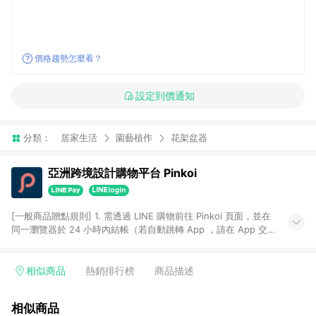
價格趨勢怎麼看？
設定到價通知
分類：
居家生活
園藝植作
花架盆器
亞洲跨境設計購物平台 Pinkoi
[一般商品贈點規則] 1. 需透過 LINE 購物前往 Pinkoi 頁面，並在
同一瀏覽器於 24 小時內結帳（若自動跳轉 App ，請在 App 交
易），才具點數回饋資格。 2. 點數回饋計算將扣除訂單金額中的
運費與金流手續費與手動輸入之優惠碼折扣。 3. LINE 購物點數
回饋訂單不得享有 Pinkoi 站方優惠，例如首購優惠，P coins，
相似商品
熱銷排行榜
商品描述
全站(不包含手動輸入之優惠碼)。 4. 透過 LINE 購物連結到
Pinkoi 以外之網站購買之商品不具贈點資格。 5. 取消訂單或退貨
相似商品
行為，不具贈點資格，部分退款不在此限。 6. APP 請更新至