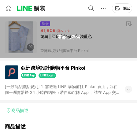
筆記
降價
$1,609
(降$178)
刺繡 | 亞麻 | 方領上衣 淺藍色
商品已停售
亞洲跨境設計購物平台 Pinkoi
亞洲跨境設計購物平台 Pinkoi
[一般商品贈點規則] 1. 需透過 LINE 購物前往 Pinkoi 頁面，並在
同一瀏覽器於 24 小時內結帳（若自動跳轉 App ，請在 App 交
易），才具點數回饋資格。 2. 點數回饋計算將扣除訂單金額中的
運費與金流手續費與手動輸入之優惠碼折扣。 3. LINE 購物點數
回饋訂單不得享有 Pinkoi 站方優惠，例如首購優惠，P coins，
商品描述
全站(不包含手動輸入之優惠碼)。 4. 透過 LINE 購物連結到
Pinkoi 以外之網站購買之商品不具贈點資格。 5. 取消訂單或退貨
商品描述
行為，不具贈點資格，部分退款不在此限。 6. APP 請更新至
Android v4.6.0 / iOS v4.1.5 以上才具贈點資格。 7. 點數將於出