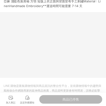
亞麻 淺藍色落肩袖 方領 短版上衣正面與背面皆有手工刺繡Material : Li
貨後 45 天後發送。 8. 群眾募資商品，禮物卡，開館保證金，補
運費，攤位費等不具贈點資格。 9. LINE 購物站上之商品規格、
nenHandmade Embroidery**運送時間可能需要 7-14 天
顏色、價位、贈品如與 Pinkoi 商品資訊頁及購物車不符，以
Pinkoi 購物商品資訊頁及購物車標示為準。 10. 點數紅包使用規
則請以點數紅包活動說明為準。 11. 若於 LINE 購物前往 Pinkoi
頁面後才首次下載 Pinkoi APP 並完成訂單，不符合導購資格；承
上，首次下載 Pinkoi APP 後，需透過 LINE 購物前往 Pinkoi 頁
面，方享導購資格。
LINE 購物是匯集購物情報與商品資訊的整合性平台，並依購物情報中的趨勢與
風格做合作網路商家的延伸商品推薦，商品資料更新會有時間差，請務必點擊
商品至各合作網路商家，確認現售價與購物條件，一切資訊以合作廠商網頁為
商品已停售
準。
加入筆記
設定到價通知