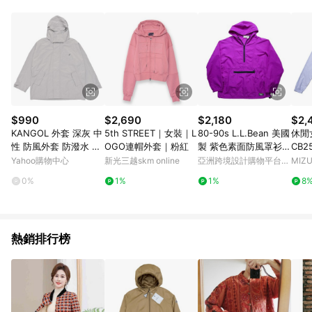
Android v4.6.0 / iOS v4.1.5 以上才具贈點資格。 7. 點數將於出
貨後 45 天後發送。 8. 群眾募資商品，禮物卡，開館保證金，補
運費，攤位費等不具贈點資格。 9. LINE 購物站上之商品規格、
顏色、價位、贈品如與 Pinkoi 商品資訊頁及購物車不符，以
Pinkoi 購物商品資訊頁及購物車標示為準。 10. 點數紅包使用規
則請以點數紅包活動說明為準。 11. 若於 LINE 購物前往 Pinkoi
頁面後才首次下載 Pinkoi APP 並完成訂單，不符合導購資格；承
上，首次下載 Pinkoi APP 後，需透過 LINE 購物前往 Pinkoi 頁
面，方享導購資格。
$990
$2,690
$2,180
$2,
KANGOL 外套 深灰 中
5th STREET｜女裝｜L
80-90s L.L.Bean 美國
休閒女平
性 防風外套 防潑水 防
OGO連帽外套｜粉紅
製 紫色素面防風罩衫
CB2
油 6255142110
尼龍罩衫
Yahoo購物中心
新光三越skm online
亞洲跨境設計購物平台
MIZU
Pinkoi
0%
1%
1%
8
熱銷排行榜