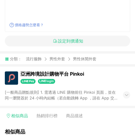
價格趨勢怎麼看？
設定到價通知
分類：
流行服飾
男性外套
男性休閒外套
亞洲跨境設計購物平台 Pinkoi
[一般商品贈點規則] 1. 需透過 LINE 購物前往 Pinkoi 頁面，並在
同一瀏覽器於 24 小時內結帳（若自動跳轉 App ，請在 App 交
易），才具點數回饋資格。 2. 點數回饋計算將扣除訂單金額中的
運費與金流手續費與手動輸入之優惠碼折扣。 3. LINE 購物點數
回饋訂單不得享有 Pinkoi 站方優惠，例如首購優惠，P coins，
相似商品
熱銷排行榜
商品描述
全站(不包含手動輸入之優惠碼)。 4. 透過 LINE 購物連結到
Pinkoi 以外之網站購買之商品不具贈點資格。 5. 取消訂單或退貨
相似商品
行為，不具贈點資格，部分退款不在此限。 6. APP 請更新至