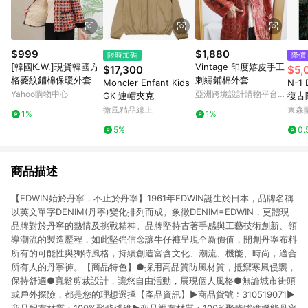
$999
$1,880
限時加碼
降價
[韓國K.W.]現貨韓國方
Vintage 印度嬉皮手工
$17,300
$5,
格菱紋鋪棉保暖外套
刺繡鋪棉外套
Moncler Enfant Kids
N-1
Yahoo購物中心
亞洲跨境設計購物平台
GK 連帽夾克
復古
Pinkoi
服短
微風精品線上
東森購
1%
1%
克
5%
0.
商品描述
【EDWIN始於丹寧，不止於丹寧】1961年EDWIN誕生於日本，品牌名稱
以英文單字DENIM(丹寧)變化排列而成。象徵DENIM=EDWIN，更體現
品牌對於丹寧的熱情及挑戰精神。品牌堅持古著手感與工藝技術創新、領
導潮流的製造歷程，如此堅強信念讓牛仔褲呈現全新價值，開創丹寧布料
所有的可能性與獨特風格，持續創造富含文化、潮流、機能、時尚，適合
所有人的丹寧褲。【商品特色】●採用高品質防風材質，抵禦寒風侵襲，
保持舒適●寬鬆剪裁設計，讓您自由活動，展現個人風格●無論城市街頭
或戶外探險，都是您的理想選擇【產品資訊】▶商品貨號 : 310519071▶