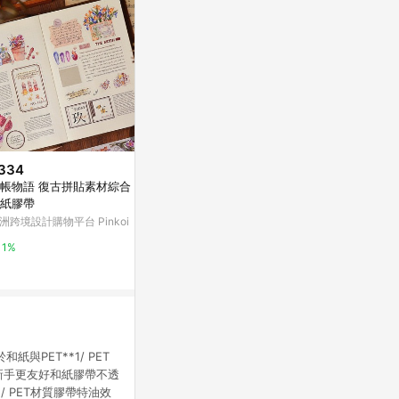
334
$345
$80
帳物語 復古拼貼素材綜合 PET
是春新年文字 打底素材PET 和紙
【花布先生】
紙膠帶
膠帶
亞洲跨境設計購物
洲跨境設計購物平台 Pinkoi
亞洲跨境設計購物平台 Pinkoi
1%
1%
1%
紙與PET**1/ PET
新手更友好和紙膠帶不透
/ PET材質膠帶特油效