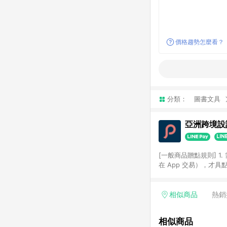
價格趨勢怎麼看？
分類：
圖書文具
亞洲跨境設計
[一般商品贈點規則] 1.
在 App 交易），才
扣。 3. LINE 購物
碼)。 4. 透過 LIN
格，部分退款不在此限。 6. 
相似商品
熱銷
後發送。 8. 群眾募
顏色、價位、贈品如與 P
相似商品
使用規則請以點數紅包活動說