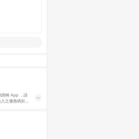
動跳轉 App ，請
輸入之優惠碼折
手動輸入之優惠
行為，不具贈點資
數將於出貨後 45 天
站上之商品規格、
 10. 點數紅包
PP 並完成訂單，不