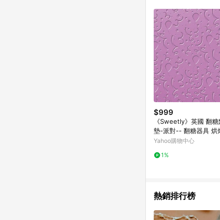
符合導購資格；承上，首次下
$999
《Sweetly》英國 翻
墊-派對-- 翻糖器具 
Yahoo購物中心
1%
熱銷排行榜