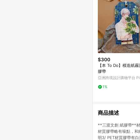
$300
【本 To Do】模造紙
膠帶
亞洲跨境設計購物平台 Pin
1%
商品描述
**三渡文創 紙膠帶**材
材質膠帶略有噪點，和
明3/ PET材質膠帶有