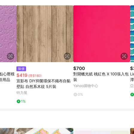
載 Pinkoi APP 後，需透過 LINE 購物前往 Pinkoi 頁面，方享導購資格
$700
$
降價
糖點心壓模
對開蠟光紙 桃紅色 X 100張入包
L
$419
(降$180)
烘焙用品
裝
潭
宣影布 DIY抑菌環保不織布自黏
浪
Yahoo購物中心
亞
壁貼 自然系木紋 5片裝
特力屋
0%
1%