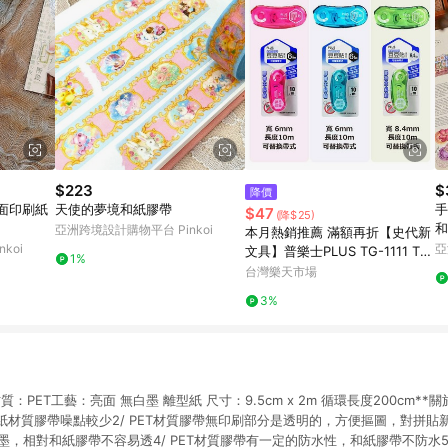
$223
$
降價
霧面印刷紙
天使的夢境和紙膠帶
手
$47
(降$25)
和
亞洲跨境設計購物平台 Pinkoi
本月熱銷推薦 滿額再折【史代新
koi
亞
文具】普樂士PLUS TG-1111 TG
1%
-1121 豆豆彩貼魔豆捲軸雙面膠
台灣樂天市場
帶/立可貼
3%
質：PET工藝：亮面 無白墨 離型紙 尺寸：9.5cm x 2m 循環長度200cm**關於和
紙材質膠帶噪點較少2/ PET材質膠帶無印刷部分是透明的，方便摳圖，對拼貼
白墨，相對和紙膠帶不容易透4/ PET材質膠帶有一定的防水性，和紙膠帶不防水5