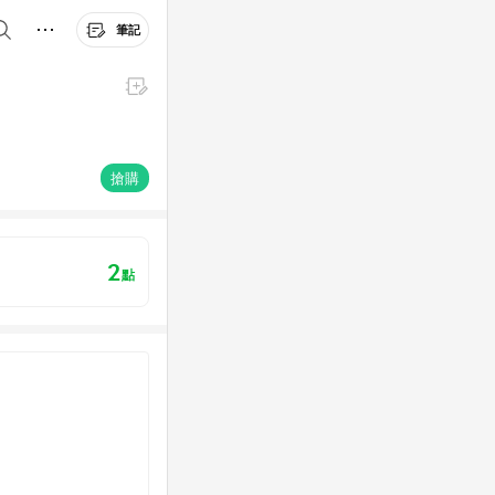
筆記
搶購
2
點