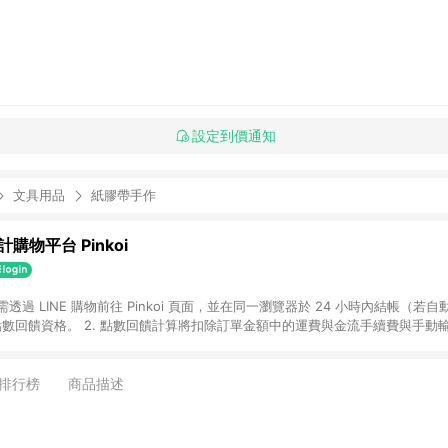
設定到價通知
文具用品
紙膠帶手作
購物平台 Pinkoi
 需透過 LINE 購物前往 Pinkoi 頁面，並在同一瀏覽器於 24 小時內結帳（若自
具點數回饋資格。 2. 點數回饋計算將扣除訂單金額中的運費與金流手續費與手動
點數回饋訂單不得享有 Pinkoi 站方優惠，例如首購優惠，P coins，全站(不包含
E 購物連結到 Pinkoi 以外之網站購買之商品不具贈點資格。 5. 取消訂單或退貨
APP 請更新至Android v4.6.0 / iOS v4.1.5 以上才具贈點資格。 7. 點
排行榜
商品描述
資商品，禮物卡，開館保證金，補運費，攤位費等不具贈點資格。 9. LINE 購物
inkoi 商品資訊頁及購物車不符，以 Pinkoi 購物商品資訊頁及購物車標示為準。
明為準。 11. 若於 LINE 購物前往 Pinkoi 頁面後才首次下載 Pinkoi A