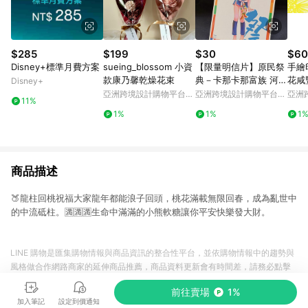
$285
$199
$30
$60
Disney+標準月費方案
sueing_blossom 小資
【限量明信片】原民祭
手繪
款康乃馨乾燥花束
典－卡那卡那富族 河祭
花咸
Disney+
聖誕禮物 交換禮物
亞洲跨境設計購物平台
亞洲跨境設計購物平台
亞洲
11%
Pinkoi
Pinkoi
Pinko
1%
1%
1
商品描述
🍑龍柱回桃祝福大家龍年都能浪子回頭，桃花滿載無限回春，成為亂世中
的中流砥柱。🈵🈵🈵生命中滿滿的小熊軟糖讓你平安快樂發大財。
LINE 購物是匯集購物情報與商品資訊的整合性平台，並依購物情報中的趨勢與
風格做合作網路商家的延伸商品推薦，商品資料更新會有時間差，請務必點擊
商品至各合作網路商家，確認現售價與購物條件，一切資訊以合作廠商網頁為
前往賣場
1%
準。
加入筆記
設定到價通知