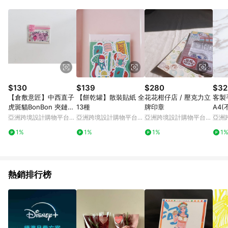
Android v4.6.0 / iOS v4.1.5 以上才具贈點資格。 7. 點數將於出
貨後 45 天後發送。 8. 群眾募資商品，禮物卡，開館保證金，補
運費，攤位費等不具贈點資格。 9. LINE 購物站上之商品規格、
顏色、價位、贈品如與 Pinkoi 商品資訊頁及購物車不符，以
Pinkoi 購物商品資訊頁及購物車標示為準。 10. 點數紅包使用規
則請以點數紅包活動說明為準。 11. 若於 LINE 購物前往 Pinkoi
頁面後才首次下載 Pinkoi APP 並完成訂單，不符合導購資格；承
上，首次下載 Pinkoi APP 後，需透過 LINE 購物前往 Pinkoi 頁
面，方享導購資格。
$130
$139
$280
$32
【倉敷意匠】中西直子
【餅乾罐】散裝貼紙 全
花花柑仔店 / 壓克力立
客製手
虎斑貓BonBon 夾鏈袋
13種
牌印章
A4(
S : 99220-01
亞洲跨境設計購物平台
亞洲跨境設計購物平台
亞洲跨境設計購物平台
亞洲
Pinkoi
Pinkoi
Pinkoi
Pinko
1%
1%
1%
1
熱銷排行榜