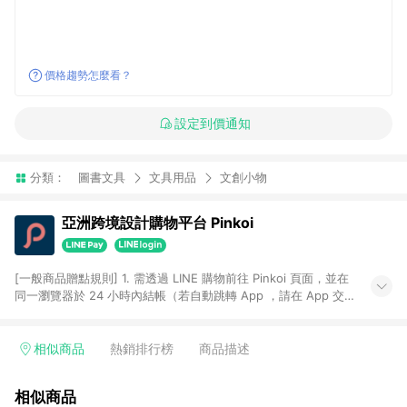
價格趨勢怎麼看？
設定到價通知
分類：
圖書文具
文具用品
文創小物
亞洲跨境設計購物平台 Pinkoi
[一般商品贈點規則] 1. 需透過 LINE 購物前往 Pinkoi 頁面，並在
同一瀏覽器於 24 小時內結帳（若自動跳轉 App ，請在 App 交
易），才具點數回饋資格。 2. 點數回饋計算將扣除訂單金額中的
運費與金流手續費與手動輸入之優惠碼折扣。 3. LINE 購物點數
回饋訂單不得享有 Pinkoi 站方優惠，例如首購優惠，P coins，
相似商品
熱銷排行榜
商品描述
全站(不包含手動輸入之優惠碼)。 4. 透過 LINE 購物連結到
Pinkoi 以外之網站購買之商品不具贈點資格。 5. 取消訂單或退貨
相似商品
行為，不具贈點資格，部分退款不在此限。 6. APP 請更新至