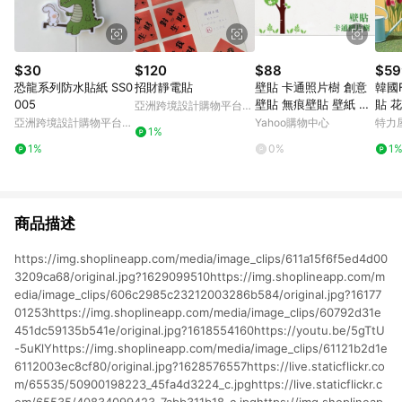
$30
$120
$88
$59
恐龍系列防水貼紙 SS0
招財靜電貼
壁貼 卡通照片樹 創意
韓國F
005
壁貼 無痕壁貼 壁紙 牆
貼 
亞洲跨境設計購物平台
貼
Pinkoi
亞洲跨境設計購物平台
Yahoo購物中心
特力
1%
Pinkoi
1%
0%
1
商品描述
https://img.shoplineapp.com/media/image_clips/611a15f6f5ed4d00
3209ca68/original.jpg?1629099510https://img.shoplineapp.com/m
edia/image_clips/606c2985c23212003286b584/original.jpg?16177
01253https://img.shoplineapp.com/media/image_clips/60792d31e
451dc59135b541e/original.jpg?1618554160https://youtu.be/5gTtU
-5uKlYhttps://img.shoplineapp.com/media/image_clips/61121b2d1e
6112003ec8cf80/original.jpg?1628576557https://live.staticflickr.co
m/65535/50900198223_45fa4d3224_c.jpghttps://live.staticflickr.c