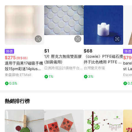
Android v4.6.0 / iOS v4.1.5 以上才具贈點資格。 7. 點數將於出
貨後 45 天後發送。 8. 群眾募資商品，禮物卡，開館保證金，補
運費，攤位費等不具贈點資格。 9. LINE 購物站上之商品規格、
顏色、價位、贈品如與 Pinkoi 商品資訊頁及購物車不符，以
Pinkoi 購物商品資訊頁及購物車標示為準。 10. 點數紅包使用規
則請以點數紅包活動說明為準。 11. 若於 LINE 購物前往 Pinkoi
頁面後才首次下載 Pinkoi APP 並完成訂單，不符合導購資格；承
上，首次下載 Pinkoi APP 後，需透過 LINE 購物前往 Pinkoi 頁
面，方享導購資格。
$1
$68
降價
降價
1片 壓克力無痕雙面膠
《cowie》PTFE磁石攪
$275
$79
(降$68)
(加購備用)
拌子比色槽用 PTFE Sti
適用于蘋果17磁吸手機
bare
r Bar, for Cell
亞洲跨境設計購物平台
台灣樂天市場
殼15pm彩迷14plus雙
st La
Pinkoi
層p硅膠iphone16pro
3g S
東森購物 ETMall
Esce
1%
3%
max軍旅保護套戰術防
0.5%
0.
摔高級耐用磨軍事風m
agsafe
熱銷排行榜